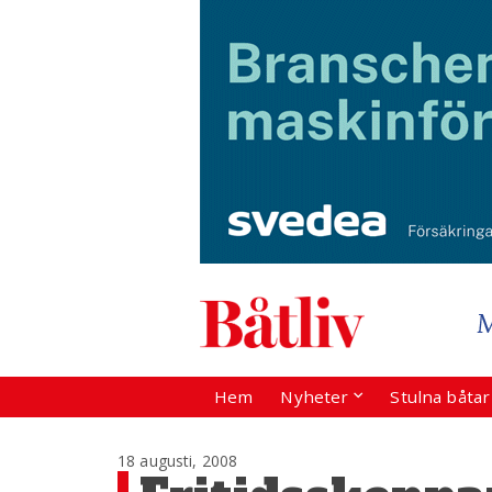
Hem
Nyheter
Stulna båta
18 augusti, 2008