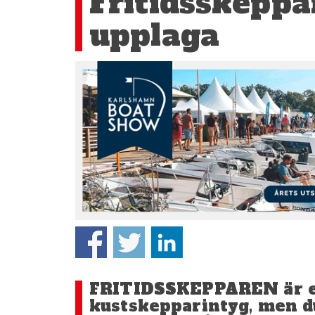
Fritidsskeppa
upplaga
FRITIDSSKEPPAREN är en
kustskepparintyg, men du