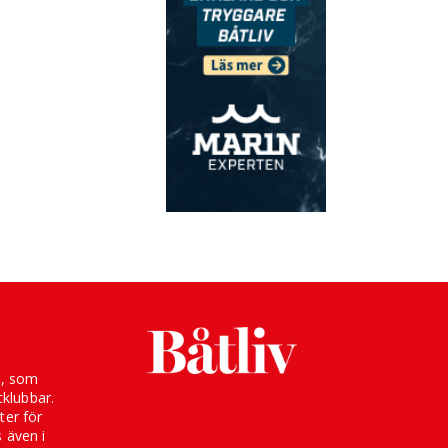
g, som
klubbar.
ter för
s även i