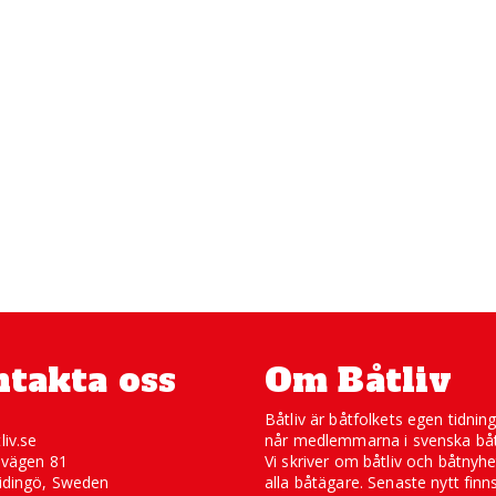
takta oss
Om Båtliv
Båtliv är båtfolkets egen tidnin
liv.se
når medlemmarna i svenska båt
svägen 81
Vi skriver om båtliv och båtnyhe
idingö, Sweden
alla båtägare. Senaste nytt finn