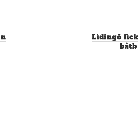
Nästa
rn
Lidingö fick
inlägg:
båtb