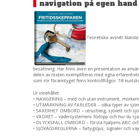
navigation på egen hand 
Teoretiska avsnitt blandas
besättning. Här finns även en presentation av använd
delen av texten exemplifieras med egna erfarenheter 
som rör förarintyget finns kontrollfrågor. Till kust
Ur innehållet
• NAVIGERING – med och utan instrument, mörkernav
• UTMÄRKNING AV FARLEDER – olika typer av sjö
• SÄKERHET OMBORD – utrustning, sjövett och sj
• VÄDRET – vädersystemens förlopp och hur du själ
• OLYCKSFALL OMBORD – första hjälpens ABC och ann
• SJÖVÄGSREGLERNA – fartygsljus, signaler och väjn