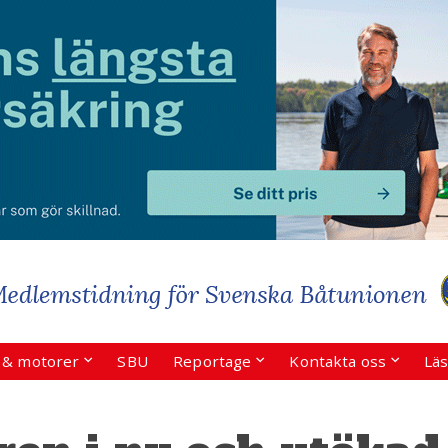
r & motorer
SBU
Reportage
Kontakta oss
Läs