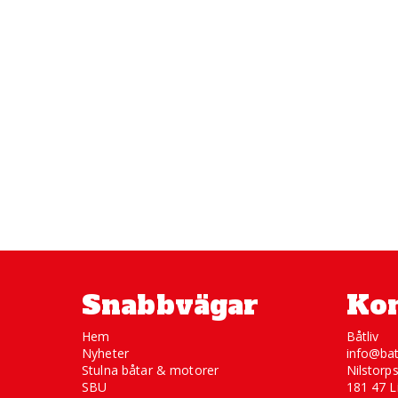
Snabbvägar
Kon
Hem
Båtliv
Nyheter
info@bat
Stulna båtar & motorer
Nilstorp
SBU
181 47 L