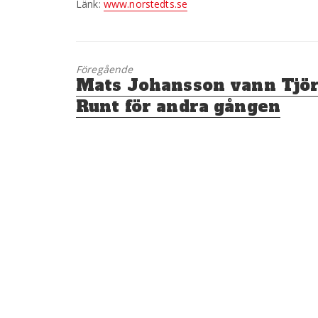
Länk:
www.norstedts.se
Föregående
Föregående
Mats Johansson vann Tjö
inlägg:
Runt för andra gången