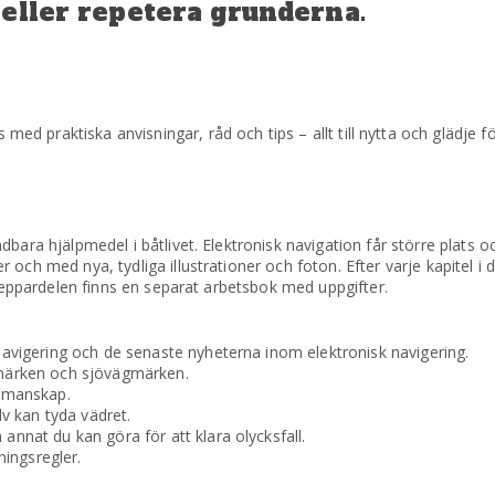
eller repetera grunderna.
 med praktiska anvisningar, råd och tips – allt till nytta och glädje 
bara hjälpmedel i båtlivet. Elektronisk navigation får större plats o
och med nya, tydliga illustrationer och foton. Efter varje kapitel i 
skeppardelen finns en separat arbetsbok med uppgifter.
igering och de senaste nyheterna inom elektronisk navigering.
märken och sjövägmärken.
ömanskap.
v kan tyda vädret.
at du kan göra för att klara olycksfall.
ingsregler.