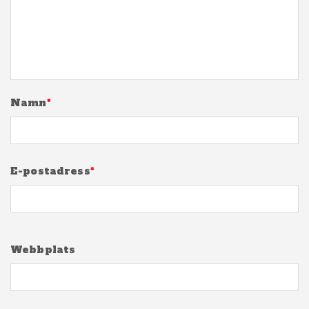
Namn
*
E-postadress
*
Webbplats