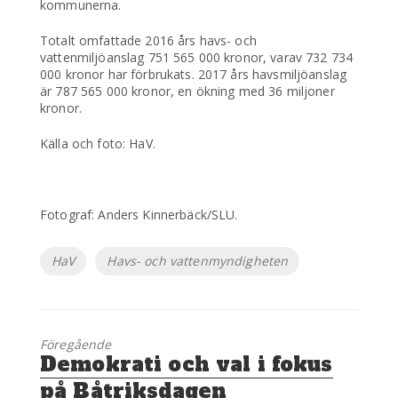
kommunerna.
Totalt omfattade 2016 års havs- och
vattenmiljöanslag 751 565 000 kronor, varav 732 734
000 kronor har förbrukats. 2017 års havsmiljöanslag
är 787 565 000 kronor, en ökning med 36 miljoner
kronor.
Källa och foto: HaV.
Fotograf: Anders Kinnerbäck/SLU.
Etiketter
HaV
Havs- och vattenmyndigheten
Föregående
Föregående
Demokrati och val i fokus
inlägg:
på Båtriksdagen