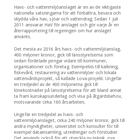
Havs- och vattenmiljöanslaget är en av de viktigaste
nationella satsningarna för att förbättra, bevara och
skydda våra hav, sjöar och vattendrag. Sedan 1 juli
2011 ansvarar HaV för anslaget och gör varje år en
återrapportering till regeringen om hur anslaget
använts.
Det mesta av 2016 års havs- och vattenmiljöanslag,
400 miljoner kronor, gick till länsstyrelserna som
sedan fördelade pengar vidare till kommuner,
organisationer och företag. Exempelvis till kalkning,
fiskevård, restaurering av vattenmiljöer och lokala
vattenvårdsprojekt, så kallade Lova-projekt. Ungefär
en tredjedel av de 400 miljonerna gick till
lönekostnader på länsstyrelserna för att bland annat
ta fram kunskapsunderlag och visa på åtgärdsbehov,
motsvarande cirka 160 årsarbeten,
Ungefär en tredjedel av havs- och
vattenmiljöanslaget, cirka 240 miljoner kronor, gick till
andra myndigheter, universitet och konsulter för till
exempel datainsamling, utredningar och förstudier.
Det används också för att utveckla ny teknik, nya