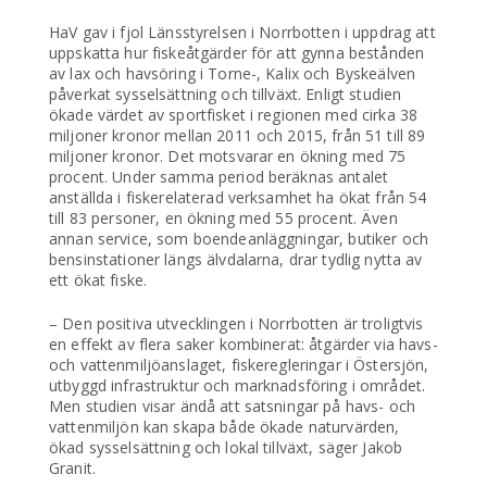
HaV gav i fjol Länsstyrelsen i Norrbotten i uppdrag att
uppskatta hur fiskeåtgärder för att gynna bestånden
av lax och havsöring i Torne-, Kalix och Byskeälven
påverkat sysselsättning och tillväxt. Enligt studien
ökade värdet av sportfisket i regionen med cirka 38
miljoner kronor mellan 2011 och 2015, från 51 till 89
miljoner kronor. Det motsvarar en ökning med 75
procent. Under samma period beräknas antalet
anställda i fiskerelaterad verksamhet ha ökat från 54
till 83 personer, en ökning med 55 procent. Även
annan service, som boendeanläggningar, butiker och
bensinstationer längs älvdalarna, drar tydlig nytta av
ett ökat fiske.
– Den positiva utvecklingen i Norrbotten är troligtvis
en effekt av flera saker kombinerat: åtgärder via havs-
och vattenmiljöanslaget, fiskeregleringar i Östersjön,
utbyggd infrastruktur och marknadsföring i området.
Men studien visar ändå att satsningar på havs- och
vattenmiljön kan skapa både ökade naturvärden,
ökad sysselsättning och lokal tillväxt, säger Jakob
Granit.