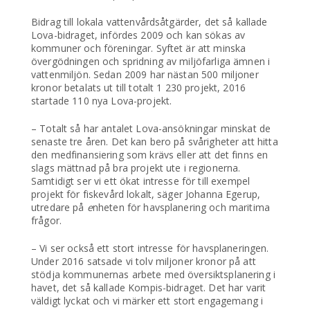
Bidrag till lokala vattenvårdsåtgärder, det så kallade
Lova-bidraget, infördes 2009 och kan sökas av
kommuner och föreningar. Syftet är att minska
övergödningen och spridning av miljöfarliga ämnen i
vattenmiljön. Sedan 2009 har nästan 500 miljoner
kronor betalats ut till totalt 1 230 projekt, 2016
startade 110 nya Lova-projekt.
– Totalt så har antalet Lova-ansökningar minskat de
senaste tre åren. Det kan bero på svårigheter att hitta
den medfinansiering som krävs eller att det finns en
slags mättnad på bra projekt ute i regionerna.
Samtidigt ser vi ett ökat intresse för till exempel
projekt för fiskevård lokalt, säger Johanna Egerup,
utredare på
e
nheten för havsplanering och maritima
frågor.
– Vi ser också ett stort intresse för havsplaneringen.
Under 2016 satsade vi tolv miljoner kronor på att
stödja kommunernas arbete med översiktsplanering i
havet, det så kallade Kompis-bidraget. Det har varit
väldigt lyckat och vi märker ett stort engagemang i