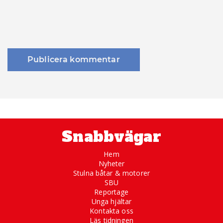
Snabbvägar
Hem
Nyheter
Stulna båtar & motorer
SBU
Reportage
Unga hjältar
Kontakta oss
Läs tidningen