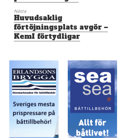
Nästa
Nästa
Huvudsaklig
inlägg:
förtöjningsplats avgör –
KemI förtydligar