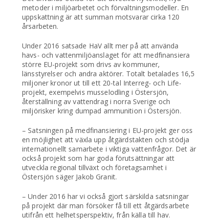
metoder i miljöarbetet och förvaltningsmodeller. En
uppskattning är att summan motsvarar cirka 120
årsarbeten.
Under 2016 satsade HaV allt mer på att använda
havs- och vattenmiljöanslaget för att medfinansiera
större EU-projekt som drivs av kommuner,
länsstyrelser och andra aktörer. Totalt betalades 16,5
miljoner kronor ut till ett 20-tal Interreg- och Life-
projekt, exempelvis musselodling i Östersjön,
återställning av vattendrag i norra Sverige och
miljörisker kring dumpad ammunition i Östersjön.
– Satsningen på medfinansiering i EU-projekt ger oss
en möjlighet att växla upp åtgärdstakten och stödja
internationellt samarbete i viktiga vattenfrågor. Det är
också projekt som har goda förutsättningar att
utveckla regional tillväxt och företagsamhet i
Östersjön säger Jakob Granit.
– Under 2016 har vi också gjort särskilda satsningar
på projekt där man försöker få till ett åtgärdsarbete
utifrån ett helhetsperspektiv, från källa till hav.