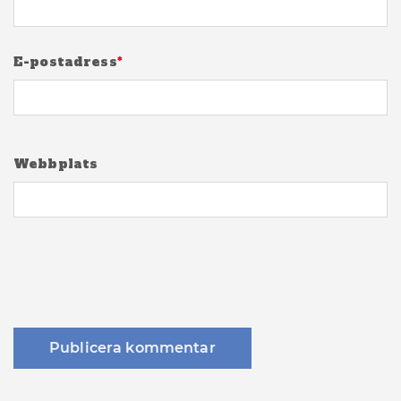
E-postadress
*
Webbplats