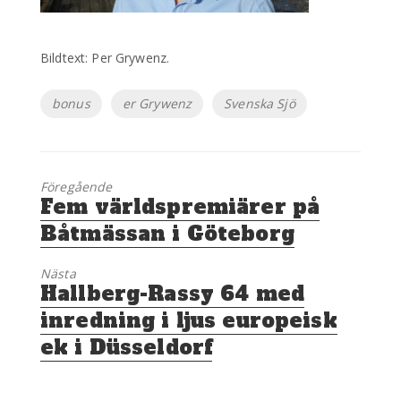
Bildtext: Per Grywenz.
Etiketter
bonus
er Grywenz
Svenska Sjö
Föregående
Föregående
Fem världspremiärer på
inlägg:
Båtmässan i Göteborg
Nästa
Nästa
Hallberg-Rassy 64 med
inlägg:
inredning i ljus europeisk
ek i Düsseldorf