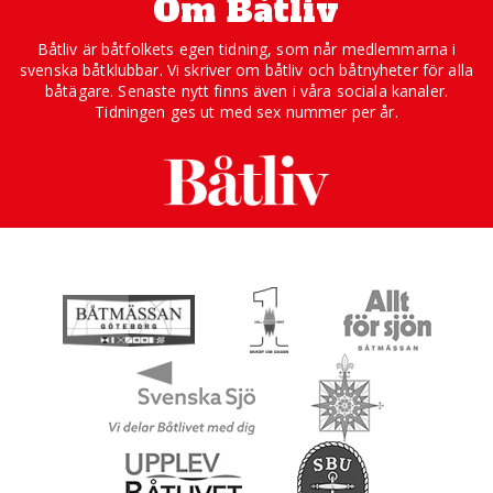
Om Båtliv
Båtliv är båtfolkets egen tidning, som når medlemmarna i
svenska båtklubbar. Vi skriver om båtliv och båtnyheter för alla
båtägare. Senaste nytt finns även i våra sociala kanaler.
Tidningen ges ut med sex nummer per år.