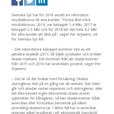
Svenska Sjö har för 2018 avsatt en rekordstor
resultatbonus till sina kunder. “Första året med
resultatbonus, 2016, var beloppet 1,4 Mkr. 2017 är
beloppet 2,5 Mkr och för 2018 blir det hela 4,2 Mkr
för våra kunder att dela på”, säger Per Grywenz, vd
för Svenska Sjö AB.
– Det rekordstora beloppet kommer inte av ett
jättebra skadeår 2017, då både sjöskador och stölder
ökade markant. Det kommer från att skadereserver
från 2015 och 2016 har avvecklats positivt, säger Per
Grywenz.
– Det är så det funkar med försäkring. Skador
slutregleras inte på en gång när de anmäls. När tiden
går och skadan sedan repareras och slutregleras, eller
det blev kanske ingen ekonomisk skada utöver
självrisken för båtägaren, så kan skadereserver både
avvecklas eller förstärkas beroende på vilken
utveckling skadorna tar. I detta fall har vi avvecklat
reserver vilket resulterat i ett ekonomiskt överskott