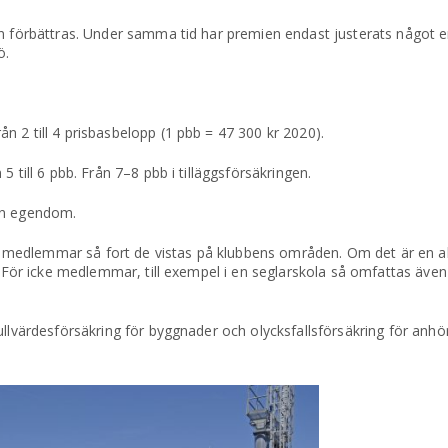
en förbättras. Under samma tid har premien endast justerats något e
ö.
 2 till 4 prisbasbelopp (1 pbb = 47 300 kr 2020).
 till 6 pbb. Från 7–8 pbb i tilläggsförsäkringen.
en egendom.
lla medlemmar så fort de vistas på klubbens områden. Om det är en a
å. För icke medlemmar, till exempel i en seglarskola så omfattas äv
ullvärdesförsäkring för byggnader och olycksfallsförsäkring för anhö