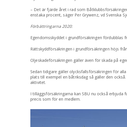
– Det är fjärde året i rad som Båtklubbsförsäkring
enstaka procent, säger Per Grywenz, vd Svenska Sj
Förbättringarna 2020:
Egendomsskyddet i grundförsäkringen fördubblas från
Rättskyddförsäkringen i grundförsäkringen höjs från 5
Oljeskadeförsäkringen gäller även för skada på eg
Sedan tidigare gäller olycksfallsförsäkringen för a
plats till exempel en båtriksdag så gäller den ocks
aktivitet.
I tilläggsförsäkringarna kan SBU nu också erbjuda f
precis som för en medlem.