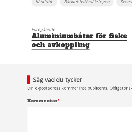
båtklubb
Båtklubbsförsäkringen
Svens
Föregående
Föregående
Aluminiumbåtar för fiske
inlägg:
och avkoppling
Säg vad du tycker
Din e-postadress kommer inte publiceras.
Obligatoris
Kommentar
*