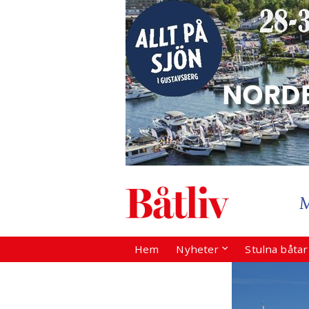
Hem
Nyheter
Stulna båta