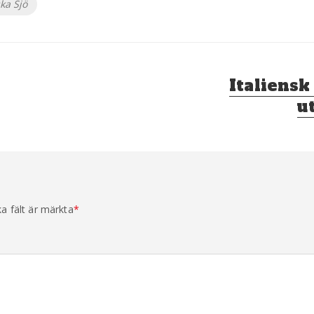
ka Sjö
Nästa
Italiensk
inlägg:
u
ka fält är märkta
*