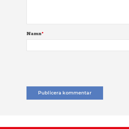
Namn
*