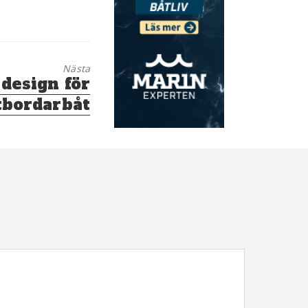
Nästa
 design för
tbordarbåt