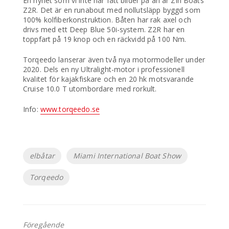
En nyhet som vi inte har fått bilder på än är Zin Boats
Z2R. Det är en runabout med nollutsläpp byggd som
100% kolfiberkonstruktion. Båten har rak axel och
drivs med ett Deep Blue 50i-system. Z2R har en
toppfart på 19 knop och en räckvidd på 100 Nm.
Torqeedo lanserar även två nya motormodeller under
2020. Dels en ny Ultralight-motor i professionell
kvalitet för kajakfiskare och en 20 hk motsvarande
Cruise 10.0 T utombordare med rorkult.
Info:
www.torqeedo.se
Etiketter
elbåtar
Miami International Boat Show
Torqeedo
Föregående