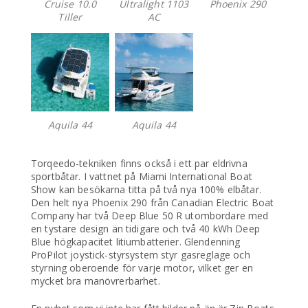
Cruise 10.0
Ultralight 1103
Phoenix 290
Tiller
AC
Aquila 44
Aquila 44
Torqeedo-tekniken finns också i ett par eldrivna
sportbåtar. I vattnet på Miami International Boat
Show kan besökarna titta på två nya 100% elbåtar.
Den helt nya Phoenix 290 från Canadian Electric Boat
Company har två Deep Blue 50 R utombordare med
en tystare design än tidigare och två 40 kWh Deep
Blue högkapacitet litiumbatterier. Glendenning
ProPilot joystick-styrsystem styr gasreglage och
styrning oberoende för varje motor, vilket ger en
mycket bra manövrerbarhet.