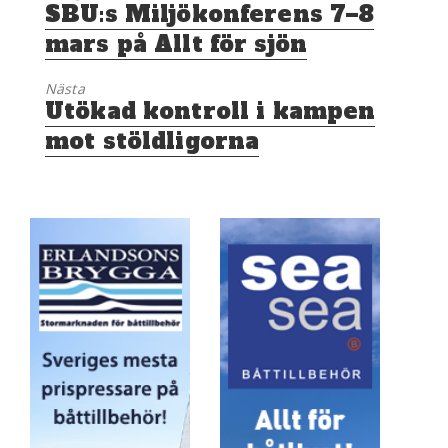
Föregående
SBU:s Miljökonferens 7–8
inlägg:
mars på Allt för sjön
Nästa
Nästa
Utökad kontroll i kampen
inlägg:
mot stöldligorna