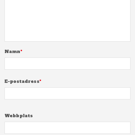
Namn
*
E-postadress
*
Webbplats