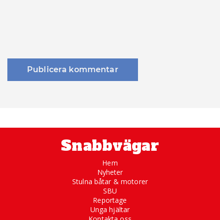
Snabbvägar
Hem
Nyheter
Stulna båtar & motorer
SBU
Reportage
Unga hjältar
Kontakta oss