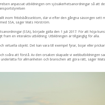
relsen anpassat utbildningen om sjösäkerhetsanordningar så att den
ransportstyrelsen
rallt inom fritidsbåtssektorn, där vi efter den gångna säsongen set
s med SSA, säger Mats Hörström.
etsanordningar (SSA), började gälla den 1 juli 2017. För att höja ku
fram en interaktiv utbildning. Utbildningen är tillgänglig för alla.
 virtuella objekt. Det kan vara till exempel fyrar, bojar eller prickar
ch svåra att förstå. Av den orsaken skapade vi webbutbildningen sa
 vi underlätta för allmänheten och branschen att göra rätt, säger Ma