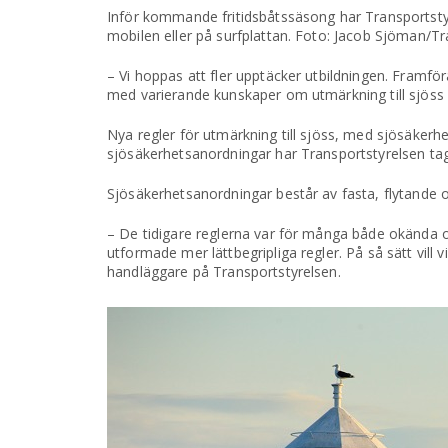
Inför kommande fritidsbåtssäsong har Transportsty
mobilen eller på surfplattan. Foto: Jacob Sjöman/T
– Vi hoppas att fler upptäcker utbildningen. Framfö
med varierande kunskaper om utmärkning till sjös
Nya regler för utmärkning till sjöss, med sjösäkerh
sjösäkerhetsanordningar har Transportstyrelsen tagit 
Sjösäkerhetsanordningar består av fasta, flytande och
– De tidigare reglerna var för många både okända o
utformade mer lättbegripliga regler. På så sätt vill
handläggare på Transportstyrelsen.