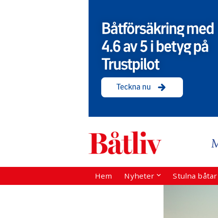
Hem
Nyheter
Stulna båta