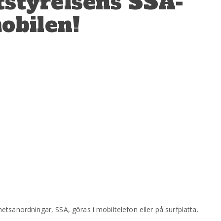
tstyrelsens SSA-
mobilen!
tsanordningar, SSA, göras i mobiltelefon eller på surfplatta.