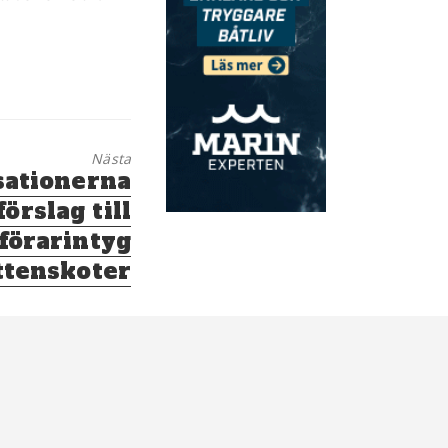
Nästa
sationerna
örslag till
förarintyg
ttenskoter