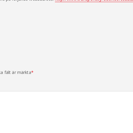
ka fält är märkta
*