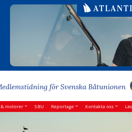
r & motorer
SBU
Reportage
Kontakta oss
Läs