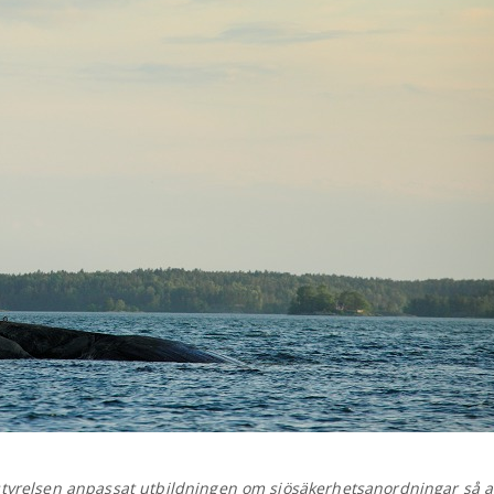
tyrelsen anpassat utbildningen om sjösäkerhetsanordningar så at