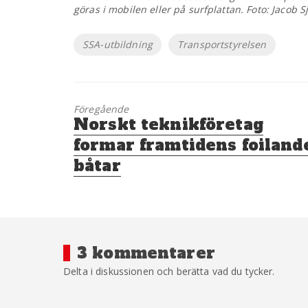
göras i mobilen eller på surfplattan. Foto: Jacob
Etiketter
SSA-utbildning
Transportstyrelsen
Föregående
Föregående
Norskt teknikföretag
inlägg:
formar framtidens foiland
båtar
3 kommentarer
Delta i diskussionen och berätta vad du tycker.