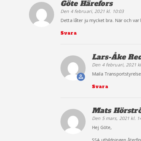
Göte Härefors
säger:
Den 4 februari, 2021 kl. 10:03
Detta låter ju mycket bra. När och var 
Svara
Lars-Åke Re
Den 4 februari, 2021 kl
The Real P
Maila Transportstyrelse
Anti-Spam b
Svara
Mats Hörstr
Den 5 mars, 2021 kl. 1
Hej Göte,
SSA utbildningen återf