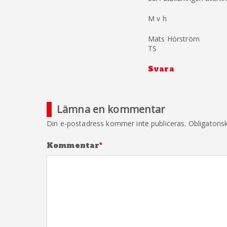
M v h
Mats Hörström
TS
Svara
Lämna en kommentar
Din e-postadress kommer inte publiceras.
Obligatoris
Kommentar
*