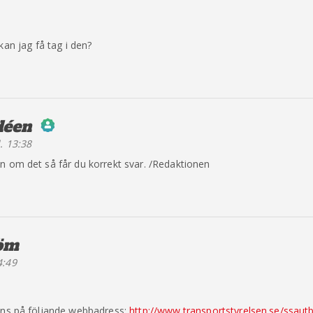
kan jag få tag i den?
déen
säger:
. 13:38
erson Badge!
n om det så får du korrekt svar. /Redaktionen
y CleanTalk
öm
säger:
4:49
inns på följande webbadress:
http://www.transportstyrelsen.se/ssaut