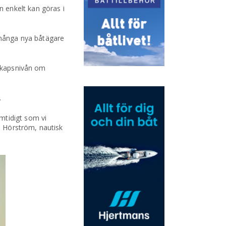
 enkelt kan göras i
t många nya båtägare
nskapsnivån om
.
mtidigt som vi
ts Hörström, nautisk