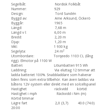
Segelbåt: Nordisk Folkbåt
Nummer: 929
Design: Tord Sundén
Byggd av: Arne Arksund, Öckerö
Byggår: 1965
Längd: 7,68 m
Längd v l: 6,00 m
Bredd: 2,20 m
Djup: 1,20 m
Vikt: 1 930 kg
2
Segelyta: 24 m
Utombordare: Torqeedo 1103 CL (lång
rigg). Elmotor på 1100 W
Batteri: Litiumbatteri 915 Wh
Laddning: Via eluttag 12 timmar att
ladda batteriet 100%. Snabbladdare som halverar
tiden finns som extra tillbehör. Kan även laddas via
båtens 12V-system eller direkt med en solcellspanel
Hastighet räckvidd körtid:
Hastighet i mph Räckvidd i Nm (m)
Körtid timmar
Lägre fart 2,0 (3,7) 40.0 (74.0)
20:00