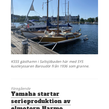
KSSS gästhamn i Saltsjöbaden här med SYS
kustkryssaren Baroudör från 1936 som granne.
Föregående
Föregående
Yamaha startar
inlägg:
serieproduktion av
elmotorn Harmo