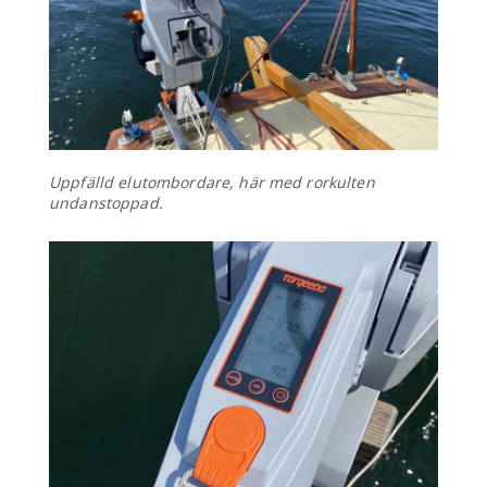
Uppfälld elutombordare, här med rorkulten
undanstoppad.