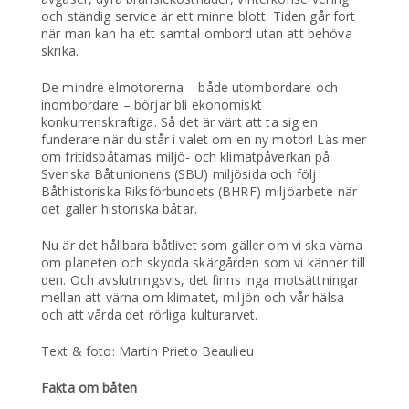
och ständig service är ett minne blott. Tiden går fort
när man kan ha ett samtal ombord utan att behöva
skrika.
De mindre elmotorerna – både utombordare och
inombordare – börjar bli ekonomiskt
konkurrenskraftiga. Så det är värt att ta sig en
funderare när du står i valet om en ny motor! Läs mer
om fritidsbåtarnas miljö- och klimatpåverkan på
Svenska Båtunionens (SBU) miljösida och följ
Båthistoriska Riksförbundets (BHRF) miljöarbete när
det gäller historiska båtar.
Nu är det hållbara båtlivet som gäller om vi ska värna
om planeten och skydda skärgården som vi känner till
den. Och avslutningsvis, det finns inga motsättningar
mellan att värna om klimatet, miljön och vår hälsa
och att vårda det rörliga kulturarvet.
Text & foto: Martin Prieto Beaulieu
Fakta om båten