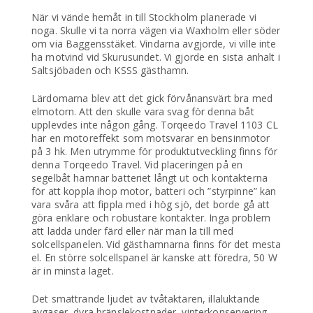
När vi vände hemåt in till Stockholm planerade vi
noga. Skulle vi ta norra vägen via Waxholm eller söder
om via Baggensstäket. Vindarna avgjorde, vi ville inte
ha motvind vid Skurusundet. Vi gjorde en sista anhalt i
Saltsjöbaden och KSSS gästhamn.
Lärdomarna blev att det gick förvånansvärt bra med
elmotorn. Att den skulle vara svag för denna båt
upplevdes inte någon gång. Torqeedo Travel 1103 CL
har en motoreffekt som motsvarar en bensinmotor
på 3 hk. Men utrymme för produktutveckling finns för
denna Torqeedo Travel. Vid placeringen på en
segelbåt hamnar batteriet långt ut och kontakterna
för att koppla ihop motor, batteri och ”styrpinne” kan
vara svåra att fippla med i hög sjö, det borde gå att
göra enklare och robustare kontakter. Inga problem
att ladda under färd eller när man la till med
solcellspanelen. Vid gästhamnarna finns för det mesta
el. En större solcellspanel är kanske att föredra, 50 W
är in minsta laget.
Det smattrande ljudet av tvåtaktaren, illaluktande
avgaser, dyra bränslekostnader, vinterkonservering