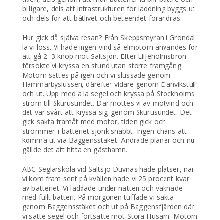
billigare, dels att infrastrukturen för laddning byggs ut
och dels för att båtlivet och beteendet förändras.
Hur gick då själva resan? Från Skeppsmyran i Gröndal
la vi loss. Vi hade ingen vind så elmotorn användes för
att gå 2–3 knop mot Saltsjön. Efter Liljeholmsbron
försökte vi kryssa en stund utan större framgång.
Motorn sattes på igen och vi slussade genom
Hammarbyslussen, därefter vidare genom Danvikstull
och ut. Upp med alla segel och kryssa på Stockholms
ström till Skurusundet. Där möttes vi av motvind och
det var svårt att kryssa sig igenom Skurusundet. Det
gick sakta framåt med motor, tiden gick och
strömmen i batteriet sjönk snabbt. Ingen chans att
komma ut via Baggensstäket. Ändrade planer och nu
gällde det att hitta en gästhamn.
ABC Seglarskola vid Saltsjö-Duvnäs hade platser, när
vi kom fram sent på kvällen hade vi 25 procent kvar
av batteriet. Vi laddade under natten och vaknade
med fullt batteri. På morgonen tuffade vi sakta
genom Baggensstäket och ut på Baggensfjärden där
vi satte segel och fortsatte mot Stora Husarn. Motorn