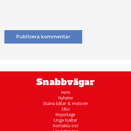
Snabbvägar
Hem
Nyheter
Stulna båtar & motorer
SBU
Reportage
Unga hjältar
Kontakta oss