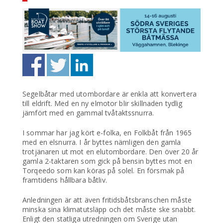
Segelbåtar med utombordare är enkla att konvertera
till eldrift. Med en ny elmotor blir skillnaden tydlig
jämfört med en gammal tvåtaktssnurra.
I sommar har jag kört e-folka, en Folkbåt från 1965
med en elsnurra. I år byttes nämligen den gamla
trotjänaren ut mot en elutombordare. Den över 20 år
gamla 2-taktaren som gick på bensin byttes mot en
Torqeedo som kan köras på solel. En försmak på
framtidens hållbara båtliv.
Anledningen är att även fritidsbåtsbranschen måste
minska sina klimatutsläpp och det måste ske snabbt.
Enligt den statliga utredningen om Sverige utan