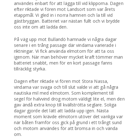
användes enbart för att lägga till vid klipporna. Dagen
efter riktade vi fören mot Landsort som var årets
etappmål. Vi gled in i norra hamnen och la till vid
gästbryggan. Batteriet var nästan fullt och vi brydde
oss inte om att ladda den.
På väg upp mot Bullandö hamnade vi några dagar
senare i en trång passage där vindarna varierade i
riktningar. Vi fick använda elmotorn för att ta oss
igenom. När man behöver mycket kraft tömmer man
batteriet snabbt, men för en kort passage fanns
tillräcklig styrka.
Dagen efter riktade vi fören mot Stora Nassa,
vindarna var svaga och till slut valde vi att gå några
nautiska mil med elmotorn. Som komplement till
segel för halvvind drog motorn väldigt lite el, men den
gav ändå extra knop till kvällströtta seglare. Soliga
dagar gjorde det lätt att ladda upp igen. Nästa
moment som krävde elmotorn utöver det vanliga var
när båten framför oss gick på grund i ett trångt sund
och motorn användes för att bromsa in och vända
om.