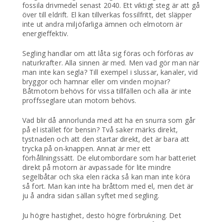
fossila drivmedel senast 2040. Ett viktigt steg är att gå
över till eldrift. El kan tillverkas fossilfritt, det släpper
inte ut andra miljöfarliga ämnen och elmotorn är
energieffektiv.
Segling handlar om att låta sig föras och förföras av
naturkrafter. Alla sinnen är med. Men vad gör man när
man inte kan segla? Till exempel i slussar, kanaler, vid
bryggor och hamnar eller om vinden mojnar?
Båtmotorn behövs för vissa tillfällen och alla är inte
proffsseglare utan motorn behövs.
Vad blir då annorlunda med att ha en snurra som går
på el istället för bensin? Två saker märks direkt,
tystnaden och att den startar direkt, det är bara att
trycka på on-knappen. Annat är mer ett
förhållningssätt. De elutombordare som har batteriet
direkt på motorn är avpassade för lite mindre
segelbåtar och ska elen räcka så kan man inte köra
så fort. Man kan inte ha bråttom med el, men det är
ju å andra sidan sällan syftet med segling.
Ju högre hastighet, desto högre förbrukning. Det