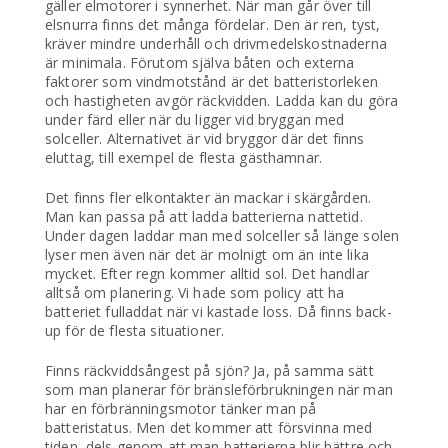
gäller elmotorer i synnerhet. När man går över till
elsnurra finns det många fördelar. Den är ren, tyst,
kräver mindre underhåll och drivmedelskostnaderna
är minimala. Förutom själva båten och externa
faktorer som vindmotstånd är det batteristorleken
och hastigheten avgör räckvidden. Ladda kan du göra
under färd eller när du ligger vid bryggan med
solceller. Alternativet är vid bryggor där det finns
eluttag, till exempel de flesta gästhamnar.
Det finns fler elkontakter än mackar i skärgården.
Man kan passa på att ladda batterierna nattetid.
Under dagen laddar man med solceller så länge solen
lyser men även när det är molnigt om än inte lika
mycket. Efter regn kommer alltid sol. Det handlar
alltså om planering. Vi hade som policy att ha
batteriet fulladdat när vi kastade loss. Då finns back-
up för de flesta situationer.
Finns räckviddsångest på sjön? Ja, på samma sätt
som man planerar för bränsleförbrukningen när man
har en förbränningsmotor tänker man på
batteristatus. Men det kommer att försvinna med
tiden, dels genom att man batterierna blir bättre och