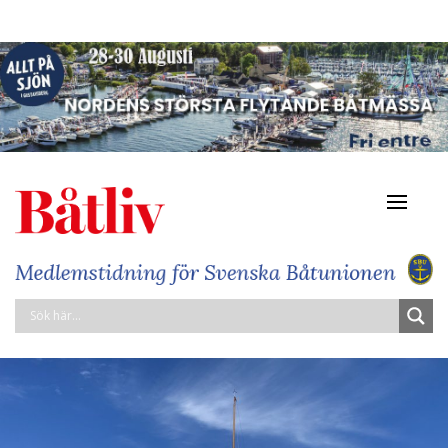
Navigat
av/på