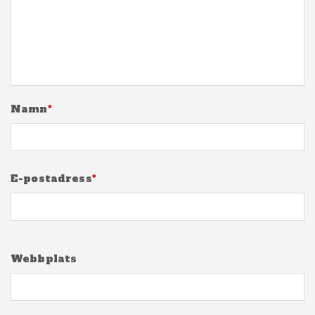
Namn
*
E-postadress
*
Webbplats