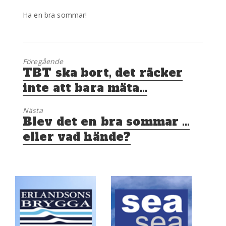
Ha en bra sommar!
Föregående
Föregående
TBT ska bort, det räcker
inlägg:
inte att bara mäta…
Nästa
Nästa
Blev det en bra sommar …
inlägg:
eller vad hände?