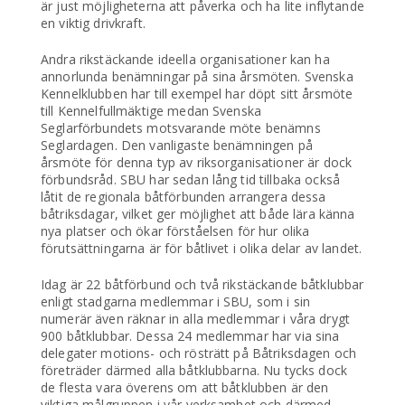
är just möjligheterna att påverka och ha lite inflytande
en viktig drivkraft.
Andra rikstäckande ideella organisationer kan ha
annorlunda benämningar på sina årsmöten. Svenska
Kennelklubben har till exempel har döpt sitt årsmöte
till Kennelfullmäktige medan Svenska
Seglarförbundets motsvarande möte benämns
Seglardagen. Den vanligaste benämningen på
årsmöte för denna typ av riksorganisationer är dock
förbundsråd. SBU har sedan lång tid tillbaka också
låtit de regionala båtförbunden arrangera dessa
båtriksdagar, vilket ger möjlighet att både lära känna
nya platser och ökar förståelsen för hur olika
förutsättningarna är för båtlivet i olika delar av landet.
Idag är 22 båtförbund och två rikstäckande båtklubbar
enligt stadgarna medlemmar i SBU, som i sin
numerär även räknar in alla medlemmar i våra drygt
900 båtklubbar. Dessa 24 medlemmar har via sina
delegater motions- och rösträtt på Båtriksdagen och
företräder därmed alla båtklubbarna. Nu tycks dock
de flesta vara överens om att båtklubben är den
viktiga målgruppen i vår verksamhet och därmed