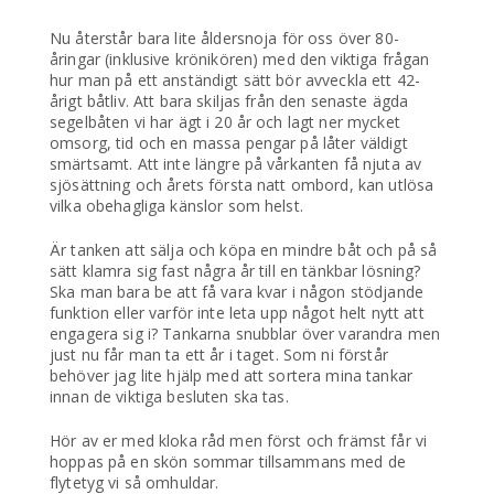
Nu återstår bara lite åldersnoja för oss över 80-
åringar (inklusive krönikören) med den viktiga frågan
hur man på ett anständigt sätt bör avveckla ett 42-
årigt båtliv. Att bara skiljas från den senaste ägda
segelbåten vi har ägt i 20 år och lagt ner mycket
omsorg, tid och en massa pengar på låter väldigt
smärtsamt. Att inte längre på vårkanten få njuta av
sjösättning och årets första natt ombord, kan utlösa
vilka obehagliga känslor som helst.
Är tanken att sälja och köpa en mindre båt och på så
sätt klamra sig fast några år till en tänkbar lösning?
Ska man bara be att få vara kvar i någon stödjande
funktion eller varför inte leta upp något helt nytt att
engagera sig i? Tankarna snubblar över varandra men
just nu får man ta ett år i taget. Som ni förstår
behöver jag lite hjälp med att sortera mina tankar
innan de viktiga besluten ska tas.
Hör av er med kloka råd men först och främst får vi
hoppas på en skön sommar tillsammans med de
flytetyg vi så omhuldar.