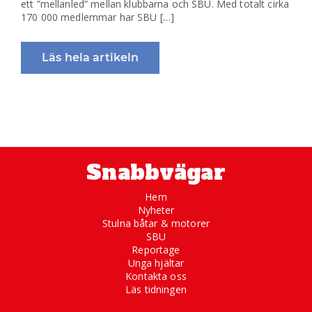
ett ”mellanled” mellan klubbarna och SBU. Med totalt cirka
170 000 medlemmar har SBU […]
Läs hela artikeln
Snabbvägar
Hem
Nyheter
Stulna båtar & motorer
SBU
Reportage
Unga hjältar
Kontakta oss
Läs tidningen