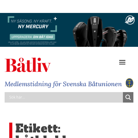
Navigat
av/på
Etikett: