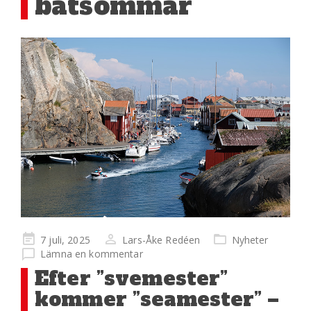
båtsommar
Publicerad
7 juli, 2025
Lars-Åke Redéen
Nyheter
på
Lämna en kommentar
Efter ”svemester”
kommer ”seamester” –