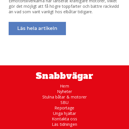
Elmotortillverkarna har lanserat kraftigare motorer, vilket
gör det möjligt att få högre toppfarter och bättre räckvidd
än vad som varit vanligt hos elbåtar tidigare.
Läs hela artikeln
Snabbvägar
Hem
Nyheter
Stulna båtar & motorer
SBU
Reportage
Unga hjältar
Kontakta oss
Läs tidningen