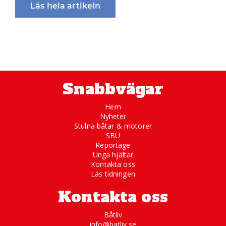
Läs hela artikeln
Snabbvägar
Hem
Nyheter
Stulna båtar & motorer
SBU
Reportage
Unga hjältar
Kontakta oss
Läs tidningen
Kontakta oss
Båtliv
info@batliv.se