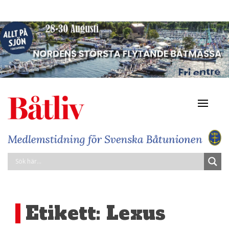
Navigat
av/på
Etikett:
Lexus