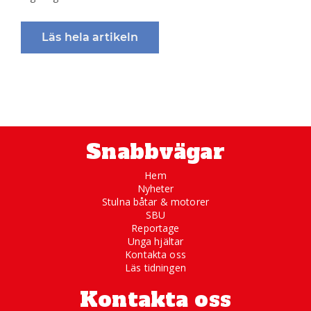
Läs hela artikeln
Snabbvägar
Hem
Nyheter
Stulna båtar & motorer
SBU
Reportage
Unga hjältar
Kontakta oss
Läs tidningen
Kontakta oss