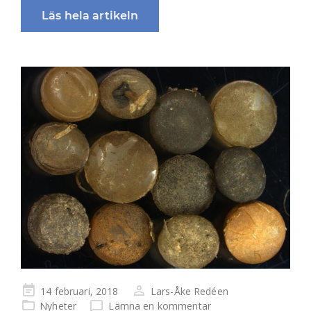
Läs hela artikeln
Publicerad
14 februari, 2018
Lars-Åke Redéen
på
Nyheter
Lämna en kommentar