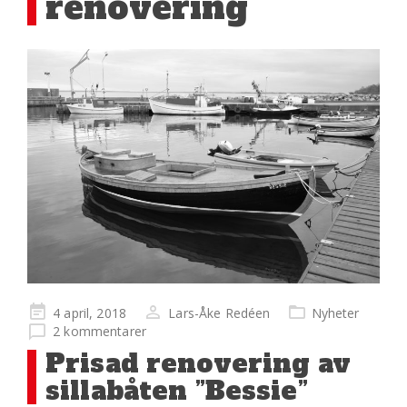
renovering
Publicerad
4 april, 2018
Lars-Åke Redéen
Nyheter
på
2 kommentarer
Prisad renovering av
sillabåten ”Bessie”