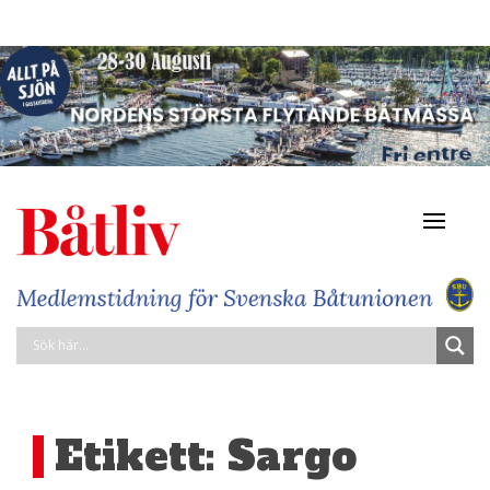
Navigat
av/på
Etikett:
Sargo