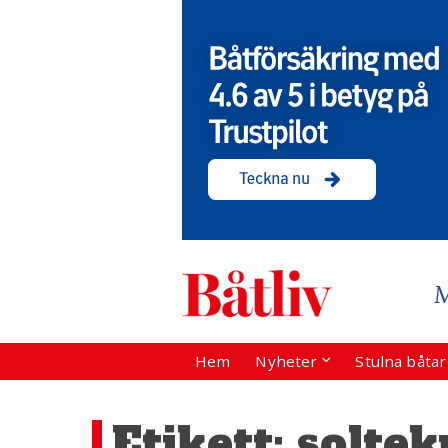
Hem
Nyheter
Stulna båta
Etikett:
soltek