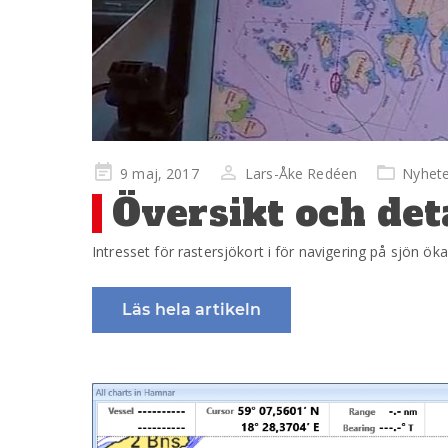
Publicerad
9 maj, 2017
Lars-Åke Redéen
Nyhete
på
Översikt och det
Intresset för rastersjökort i för navigering på sjön ök
Läs hela artikeln