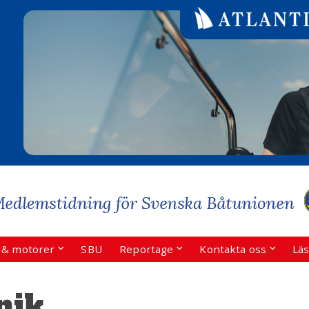
r & motorer
SBU
Reportage
Kontakta oss
Läs
nik