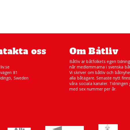
takta oss
Om Båtliv
Båtliv är båtfolkets egen tidnin
liv.se
når medlemmarna i svenska båt
svägen 81
Vi skriver om båtliv och båtnyhe
idingö, Sweden
alla båtägare. Senaste nytt finn
våra sociala kanaler. Tidningen 
med sex nummer per år.