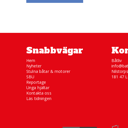
Snabbvägar
Kon
Hem
Båtliv
Nyheter
info@bat
Stulna båtar & motorer
Nilstorp
SBU
181 47 L
Reportage
Unga hjältar
Kontakta oss
Läs tidningen