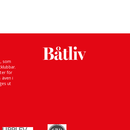
g, som
klubbar.
ter för
s även i
ges ut