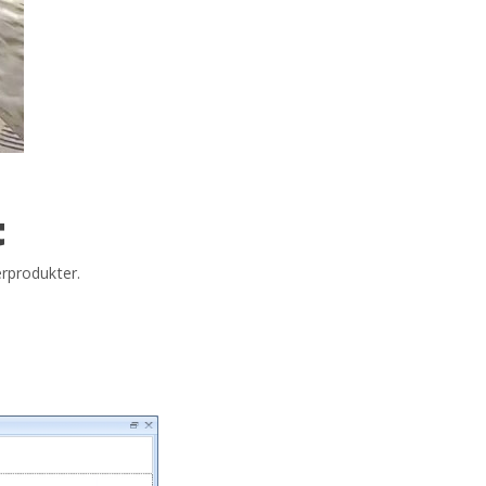
t
erprodukter.