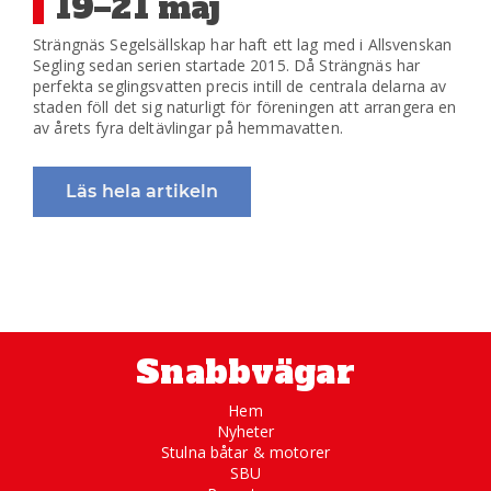
19–21 maj
Strängnäs Segelsällskap har haft ett lag med i Allsvenskan
Segling sedan serien startade 2015. Då Strängnäs har
perfekta seglingsvatten precis intill de centrala delarna av
staden föll det sig naturligt för föreningen att arrangera en
av årets fyra deltävlingar på hemmavatten.
Läs hela artikeln
Snabbvägar
Hem
Nyheter
Stulna båtar & motorer
SBU