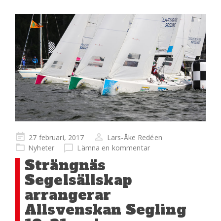
Publicerad
27 februari, 2017
Lars-Åke Redéen
på
Nyheter
Lämna en kommentar
Strängnäs
Segelsällskap
arrangerar
Allsvenskan Segling