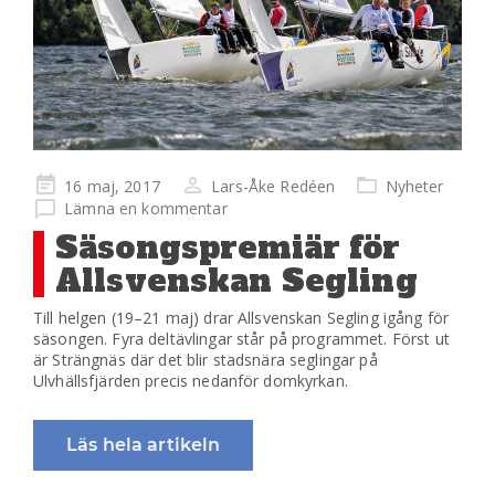
Publicerad
16 maj, 2017
Lars-Åke Redéen
Nyheter
på
Lämna en kommentar
Säsongspremiär för
Allsvenskan Segling
Till helgen (19–21 maj) drar Allsvenskan Segling igång för
säsongen. Fyra deltävlingar står på programmet. Först ut
är Strängnäs där det blir stadsnära seglingar på
Ulvhällsfjärden precis nedanför domkyrkan.
Läs hela artikeln