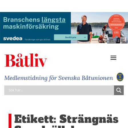
Navigat
av/på
Etikett:
Strängnäs