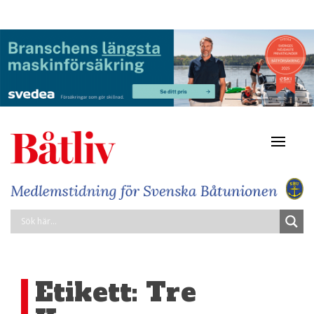
Navigat
av/på
Etikett:
Tre