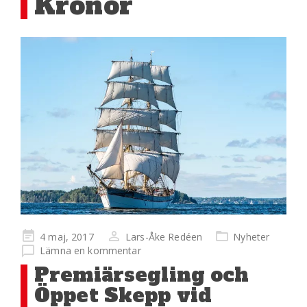
Kronor
Publicerad
4 maj, 2017
Lars-Åke Redéen
Nyheter
på
Lämna en kommentar
Premiärsegling och
Öppet Skepp vid