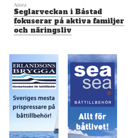
Nästa
Nästa
Seglarveckan i Båstad
inlägg:
fokuserar på aktiva familjer
och näringsliv