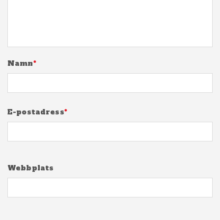
Namn
*
E-postadress
*
Webbplats