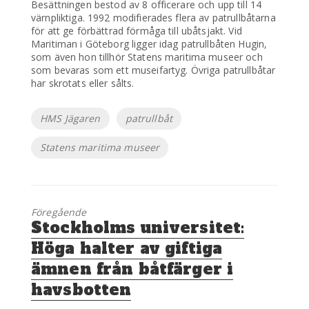
Besättningen bestod av 8 officerare och upp till 14
värnpliktiga. 1992 modifierades flera av patrullbåtarna
för att ge förbättrad förmåga till ubåtsjakt. Vid
Maritiman i Göteborg ligger idag patrullbåten Hugin,
som även hon tillhör Statens maritima museer och
som bevaras som ett museifartyg. Övriga patrullbåtar
har skrotats eller sålts.
Etiketter
HMS Jägaren
patrullbåt
Statens maritima museer
Föregående
Föregående
Stockholms universitet:
inlägg:
Höga halter av giftiga
ämnen från båtfärger i
havsbotten