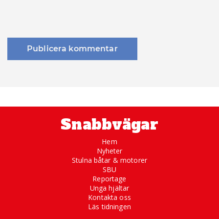
Snabbvägar
Hem
Nyheter
Stulna båtar & motorer
SBU
Reportage
Unga hjältar
Kontakta oss
Läs tidningen