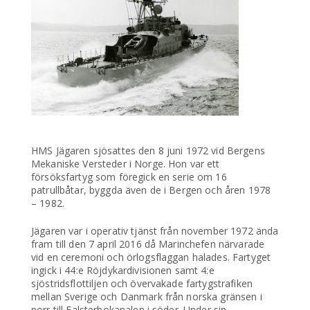
HMS Jägaren sjösattes den 8 juni 1972 vid Bergens
Mekaniske Versteder i Norge. Hon var ett
försöksfartyg som föregick en serie om 16
patrullbåtar, byggda även de i Bergen och åren 1978
– 1982.
Jägaren var i operativ tjänst från november 1972 ända
fram till den 7 april 2016 då Marinchefen närvarade
vid en ceremoni och örlogsflaggan halades. Fartyget
ingick i 44:e Röjdykardivisionen samt 4:e
sjöstridsflottiljen och övervakade fartygstrafiken
mellan Sverige och Danmark från norska gränsen i
norr till Falsterbokanalen i söder. Under sin