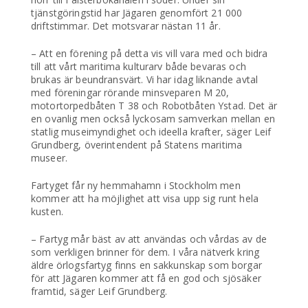
tjänstgöringstid har Jägaren genomfört 21 000
driftstimmar. Det motsvarar nästan 11 år.
– Att en förening på detta vis vill vara med och bidra
till att vårt maritima kulturarv både bevaras och
brukas är beundransvärt. Vi har idag liknande avtal
med föreningar rörande minsveparen M 20,
motortorpedbåten T 38 och Robotbåten Ystad. Det är
en ovanlig men också lyckosam samverkan mellan en
statlig museimyndighet och ideella krafter, säger Leif
Grundberg, överintendent på Statens maritima
museer.
Fartyget får ny hemmahamn i Stockholm men
kommer att ha möjlighet att visa upp sig runt hela
kusten.
– Fartyg mår bäst av att användas och vårdas av de
som verkligen brinner för dem. I våra nätverk kring
äldre örlogsfartyg finns en sakkunskap som borgar
för att Jägaren kommer att få en god och sjösäker
framtid, säger Leif Grundberg.