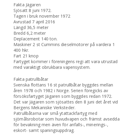
Fakta Jägaren
Sjösatt 8 juni 1972.
Tagen i bruk november 1972
Avrustad 7 april 2016
Längd 36,5 meter
Bredd 6,2 meter
Deplacement 140 ton.
Maskiner 2 st Cummins dieselmotorer på vardera 1
400 hkr.
Fart 21 knop
Fartyget kommer i föreningens regi att vara utrustad
med varaktigt obrukbara vapensystem.
Fakta patrullbåtar
Svenska flottans 16 st patrullbåtar byggdes mellan
åren 1978 och 1982 i Norge. Serien föregicks av
försöksfartyget Jägaren som byggdes redan 1972.
Det var Jägaren som sjösattes den 8 juni det året vid
Bergens Mekaniske Verksteder.
Patrullbåtarna var små ytattackfartyg med
sjömålsrobotar som huvudvapen och främst avsedda
för bevakning men även för anfalls-, minerings-,
eskort- samt spaningsuppdrag.