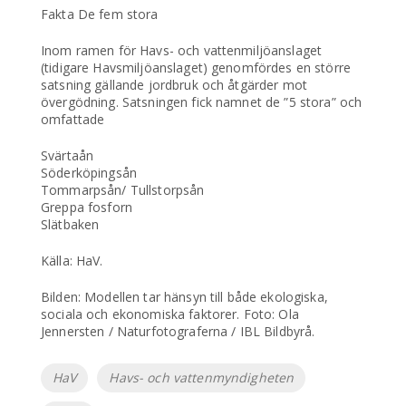
Fakta De fem stora
Inom ramen för Havs- och vattenmiljöanslaget
(tidigare Havsmiljöanslaget) genomfördes en större
satsning gällande jordbruk och åtgärder mot
övergödning. Satsningen fick namnet de ”5 stora” och
omfattade
Svärtaån
Söderköpingsån
Tommarpsån/ Tullstorpsån
Greppa fosforn
Slätbaken
Källa: HaV.
Bilden: Modellen tar hänsyn till både ekologiska,
sociala och ekonomiska faktorer. Foto: Ola
Jennersten / Naturfotograferna / IBL Bildbyrå.
Etiketter
HaV
Havs- och vattenmyndigheten