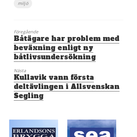
miljö
Föregående
Föregående
Båtägare har problem med
inlägg:
beväxning enligt ny
båtlivsundersökning
Nästa
Nästa
Kullavik vann första
inlägg:
deltävlingen i Allsvenskan
Segling