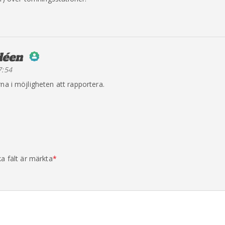
déen
säger:
7:54
erson Badge!
na i möjligheten att rapportera.
y CleanTalk
ka fält är märkta
*