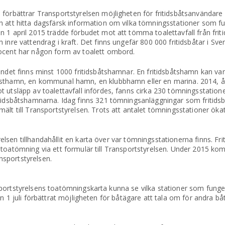
 förbättrar Transportstyrelsen möjligheten för fritidsbåtsanvändare a
h att hitta dagsfärsk information om vilka tömningsstationer som fun
n 1 april 2015 trädde förbudet mot att tömma toalettavfall från friti
h inre vattendrag i kraft. Det finns ungefär 800 000 fritidsbåtar i Sver
ocent har någon form av toalett ombord.
landet finns minst 1000 fritidsbåtshamnar. En fritidsbåtshamn kan va
sthamn, en kommunal hamn, en klubbhamn eller en marina. 2014, år
t utsläpp av toalettavfall infördes, fanns cirka 230 tömningsstatione
itidsbåtshamnarna. Idag finns 321 tömningsanläggningar som fritid
mält till Transportstyrelsen. Trots att antalet tömningsstationer ökat
sen tillhandahållit en karta över var tömningsstationerna finns. Fri
 toatömning via ett formulär till Transportstyrelsen. Under 2015 k
ansportstyrelsen.
portstyrelsens toatömningskarta kunna se vilka stationer som funge
n 1 juli förbättrat möjligheten för båtägare att tala om för andra bå