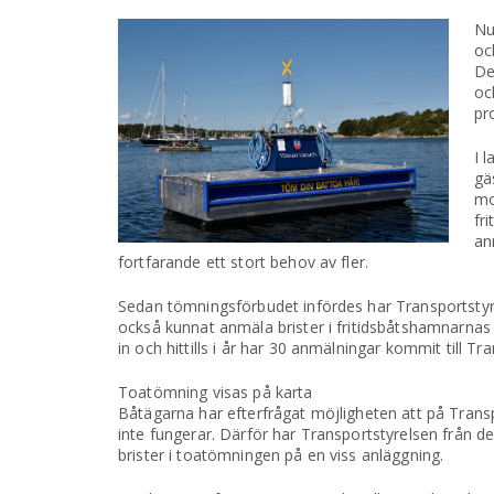
Nu
oc
De
oc
pr
I 
gä
mo
fr
an
fortfarande ett stort behov av fler.
Sedan tömningsförbudet infördes har Transportstyrel
också kunnat anmäla brister i fritidsbåtshamnarnas
in och hittills i år har 30 anmälningar kommit till Tr
Toatömning visas på karta
Båtägarna har efterfrågat möjligheten att på Trans
inte fungerar. Därför har Transportstyrelsen från de
brister i toatömningen på en viss anläggning.