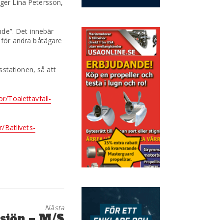
äger Lina Petersson,
nde”. Det innebär
e för andra båtägare
sstationen, så att
or/Toalettavfall-
r/Batlivets-
Nästa
rsjön – M/S