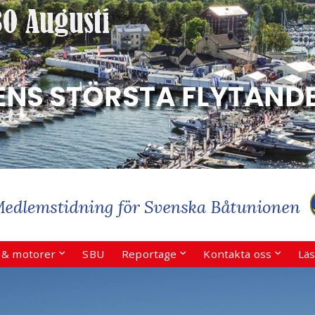
r & motorer
SBU
Reportage
Kontakta oss
Läs