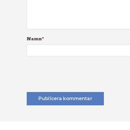
Namn
*