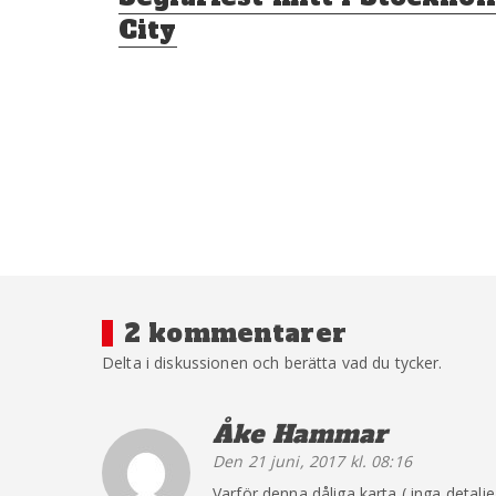
inlägg:
City
2 kommentarer
Delta i diskussionen och berätta vad du tycker.
Åke Hammar
säger:
Den 21 juni, 2017 kl. 08:16
Varför denna dåliga karta ( inga detalj