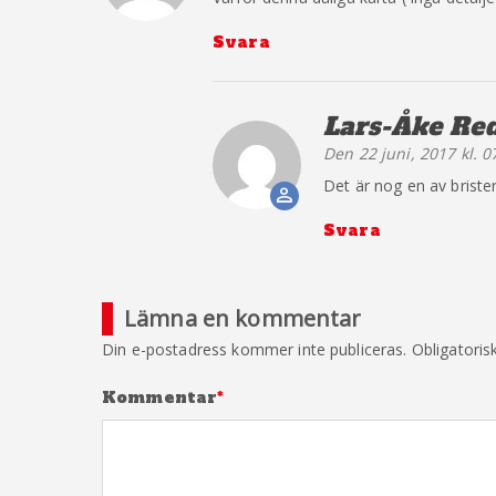
Svara
Lars-Åke Re
Den 22 juni, 2017 kl. 0
The Real P
Det är nog en av brister
Anti-Spam b
Svara
Lämna en kommentar
Din e-postadress kommer inte publiceras.
Obligatoris
Kommentar
*