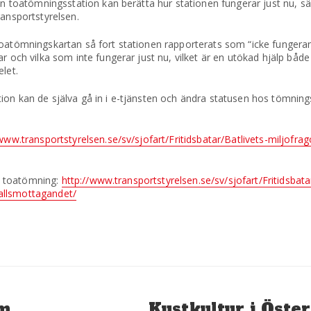
 en toatömningsstation kan berätta hur stationen fungerar just nu, s
ransportstyrelsen.
toatömningskartan så fort stationen rapporterats som “icke fungera
r och vilka som inte fungerar just nu, vilket är en utökad hjälp båd
let.
ion kan de själva gå in i e-tjänsten och ändra statusen hos tömning
www.transportstyrelsen.se/sv/sjofart/Fritidsbatar/Batlivets-miljofrag
 i toatömning:
http://www.transportstyrelsen.se/sv/sjofart/Fritidsbata
vfallsmottagandet/
Nästa
lm
Kustkultur i Öste