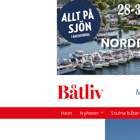
Hem
Nyheter
Stulna båta