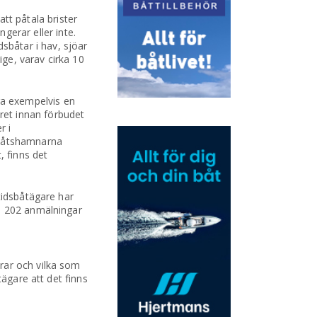
tt påtala brister
gerar eller inte.
dsbåtar i hav, sjöar
ige, varav cirka 10
ra exempelvis en
et innan förbudet
r i
sbåtshamnarna
, finns det
tidsbåtägare har
om 202 anmälningar
rar och vilka som
tägare att det finns