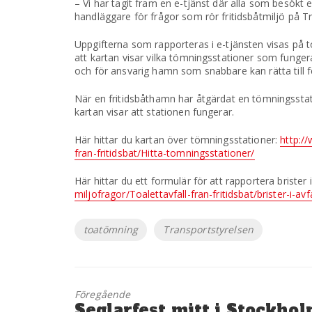
– Vi har tagit fram en e-tjänst där alla som besökt
handläggare för frågor som rör fritidsbåtmiljö på T
Uppgifterna som rapporteras i e-tjänsten visas på 
att kartan visar vilka tömningsstationer som fungera
och för ansvarig hamn som snabbare kan rätta till fe
När en fritidsbåthamn har åtgärdat en tömningsstat
kartan visar att stationen fungerar.
Här hittar du kartan över tömningsstationer:
http://
fran-fritidsbat/Hitta-tomningsstationer/
Här hittar du ett formulär för att rapportera brister
miljofragor/Toalettavfall-fran-fritidsbat/brister-i-a
Etiketter
toatömning
Transportstyrelsen
Föregående
Föregående
Seglarfest mitt i Stockho