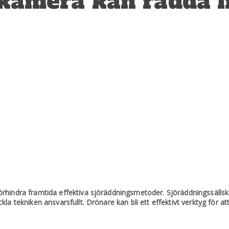
kamera kan rädda l
rhindra framtida effektiva sjöräddningsmetoder. Sjöräddningssällska
 tekniken ansvarsfullt. Drönare kan bli ett effektivt verktyg för att rä