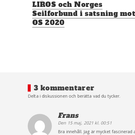
Föregående
LIROS och Norges
inlägg:
Seilforbund i satsning mo
OS 2020
3 kommentarer
Delta i diskussionen och berätta vad du tycker.
Frans
säger:
Den 15 maj, 2021 kl. 00:51
Bra innehåll. Jag är mycket fascinera