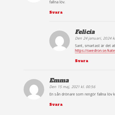
fallna löv.
Svara
Felicia
säger:
Den 24 januari, 2024 kl
Sant, smartast är det at
https://swedron.se/kat
Svara
Emma
säger:
Den 15 maj, 2021 kl. 00:56
En sån drönare som rengör fallna löv 
Svara