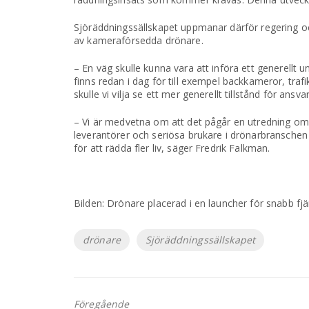
Sjöräddningssällskapet uppmanar därför regering oc
av kameraförsedda drönare.
– En väg skulle kunna vara att införa ett generellt 
finns redan i dag för till exempel backkameror, tra
skulle vi vilja se ett mer generellt tillstånd för ansv
– Vi är medvetna om att det pågår en utredning om
leverantörer och seriösa brukare i drönarbranschen
för att rädda fler liv, säger Fredrik Falkman.
Bilden: Drönare placerad i en launcher för snabb fj
Etiketter
drönare
Sjöräddningssällskapet
Föregående