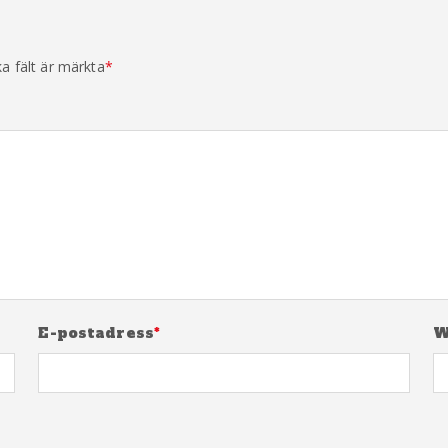
ka fält är märkta
*
E-postadress
*
W