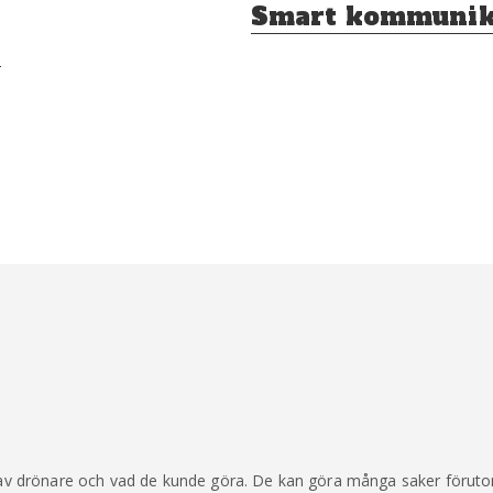
Nästa
Smart kommunik
inlägg:
t
d av drönare och vad de kunde göra. De kan göra många saker förutom