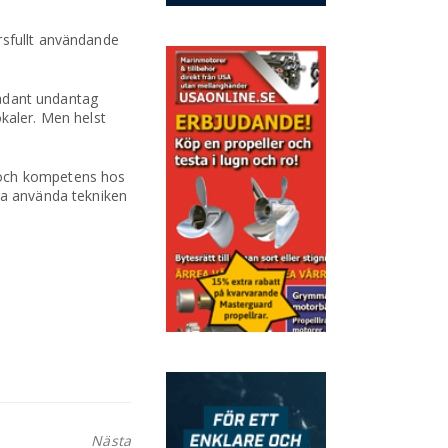
rsfullt användande
 sådant undantag
kaler. Men helst
k och kompetens hos
nna använda tekniken
Nästa