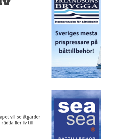
iv
pet vill se åtgärder
dda fler liv till