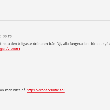
. 09:59
t hitta den billigaste drönaren från DJI, alla fungerar bra för det syft
egori/dronare
kan man hitta på
https://dronarebutik.se/