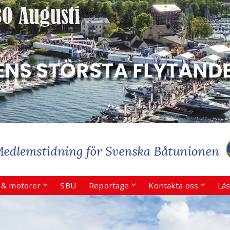
r & motorer
SBU
Reportage
Kontakta oss
Läs