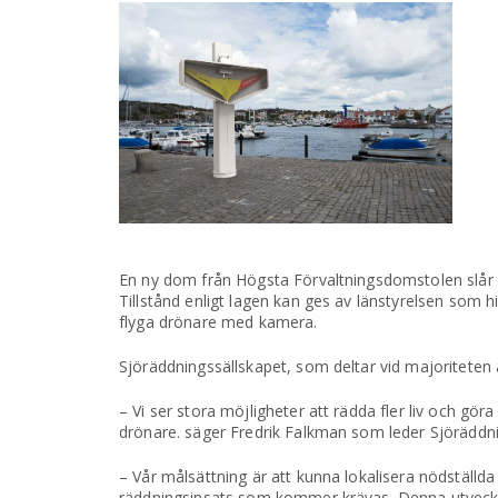
En ny dom från Högsta Förvaltningsdomstolen slår 
Tillstånd enligt lagen kan ges av länstyrelsen som hit
flyga drönare med kamera.
Sjöräddningssällskapet, som deltar vid majoriteten a
– Vi ser stora möjligheter att rädda fler liv och gör
drönare. säger Fredrik Falkman som leder Sjöräddni
– Vår målsättning är att kunna lokalisera nödställda 
räddningsinsats som kommer krävas. Denna utveckli