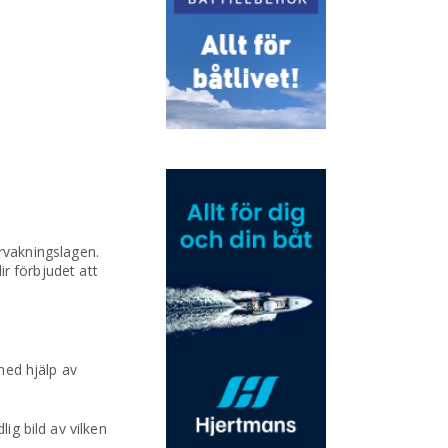
rvakningslagen.
ir förbjudet att
.
 med hjälp av
ig bild av vilken