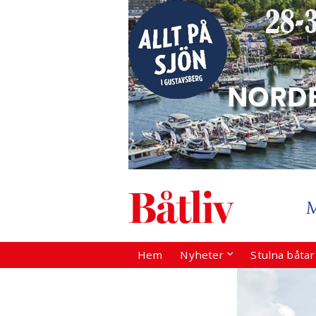
Hem
Nyheter
Stulna båta