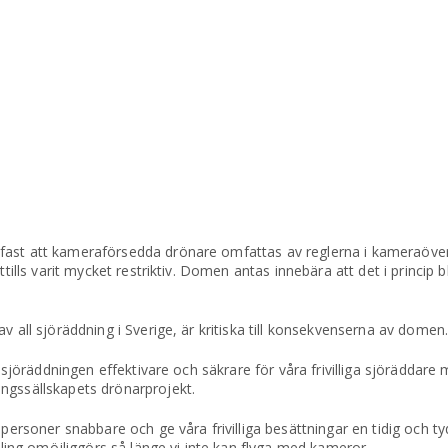
fast att kameraförsedda drönare omfattas av reglerna i kameraöve
tills varit mycket restriktiv. Domen antas innebära att det i princip bl
v all sjöräddning i Sverige, är kritiska till konsekvenserna av domen
a sjöräddningen effektivare och säkrare för våra frivilliga sjöräddare
ngssällskapets drönarprojekt.
personer snabbare och ge våra frivilliga besättningar en tidig och tydl
ng omöjliggörs så länge vi inte kan flyga med kameror.