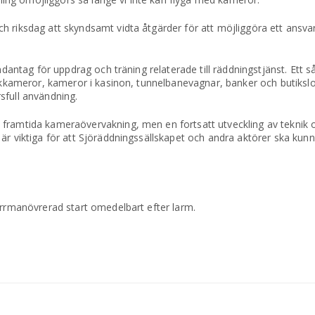
h riksdag att skyndsamt vidta åtgärder för att möjliggöra ett ansva
undantag för uppdrag och träning relaterade till räddningstjänst. Ett
fikkameror, kameror i kasinon, tunnelbanevagnar, banker och butikslo
arsfull användning.
 framtida kameraövervakning, men en fortsatt utveckling av tekni
 är viktiga för att Sjöräddningssällskapet och andra aktörer ska ku
ärrmanövrerad start omedelbart efter larm.