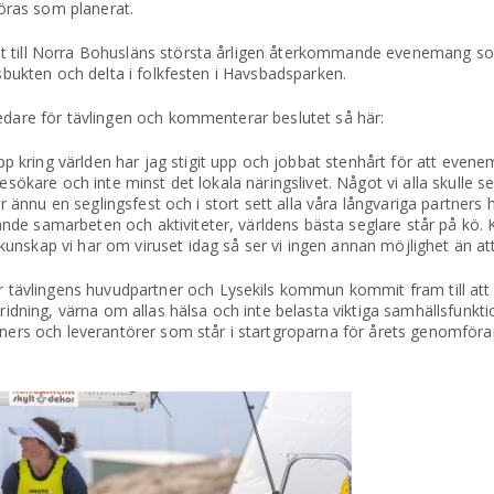
öras som planerat.
t till Norra Bohusläns största årligen återkommande evenemang so
ksbukten och delta i folkfesten i Havsbadsparken.
ledare för tävlingen och kommenterar beslutet så här:
kring världen har jag stigit upp och jobbat stenhårt för att evene
esökare och inte minst det lokala näringslivet. Något vi alla skulle 
ör ännu en seglingsfest och i stort sett alla våra långvariga partners h
e samarbeten och aktiviteter, världens bästa seglare står på kö. Ko
nskap vi har om viruset idag så ser vi ingen annan möjlighet än att 
ävlingens huvudpartner och Lysekils kommun kommit fram till att 
pridning, värna om allas hälsa och inte belasta viktiga samhällsfunkt
rtners och leverantörer som står i startgroparna för årets genomfö