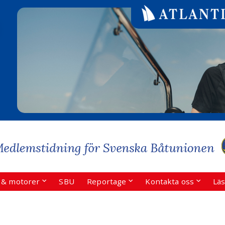
r & motorer
SBU
Reportage
Kontakta oss
Läs