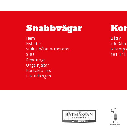
Snabbvägar
Kon
Hem
Båtliv
Nyheter
info@bat
Stulna båtar & motorer
Nilstorp
SBU
181 47 L
Reportage
Unga hjältar
Kontakta oss
Läs tidningen