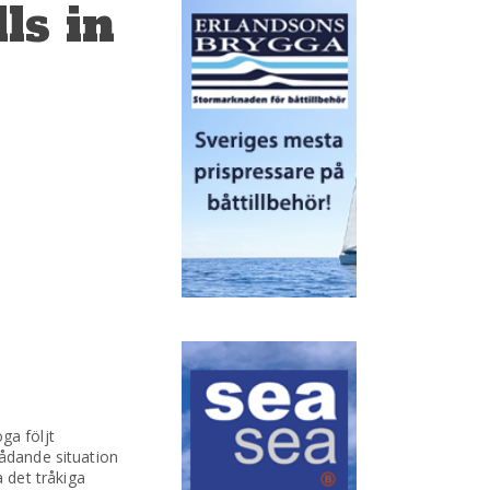
ls in
ga följt
rådande situation
 det tråkiga