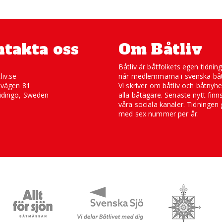
takta oss
Om Båtliv
Båtliv är båtfolkets egen tidnin
liv.se
når medlemmarna i svenska båt
svägen 81
Vi skriver om båtliv och båtnyhe
idingö, Sweden
alla båtägare. Senaste nytt finn
våra sociala kanaler. Tidningen 
med sex nummer per år.