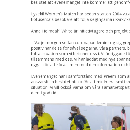
beslutet att evenemanget inte kommer att genomf
Lysekil Women’s Match har sedan starten 2004 vuxi
tiotusentals besökare att följa seglingarna i Kyrkvi
Anna Holmdahl White är initiativtagare och projekt
– Varje morgon sedan coronapandemin tog sig grepp 
positiv händelse för såväl seglarna, våra partners, b
tuffa situation som vi befinner oss i. Vi är riggade f
tillsammans med oss. Vi har laddat med nya spännand
riggat för att köra… men med den information och ku
Evenemanget har i samförstånd med Preem som är t
ansvarsfulla beslutet att ta för att minimera smitts
situation. Vi vill också värna om våra samarbetspa
dem i god tid.