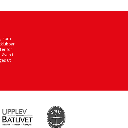
g, som
klubbar.
ter för
s även i
ges ut