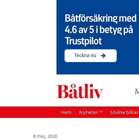
Hem
Nyheter
Stulna båta
8 maj, 2020