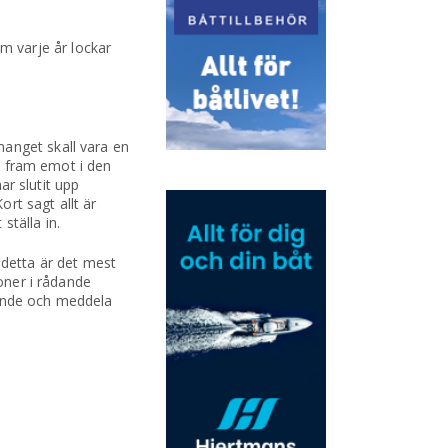
m varje år lockar
manget skall vara en
se fram emot i den
ar slutit upp
rt sagt allt är
ställa in.
detta är det mest
ioner i rådande
rande och meddela