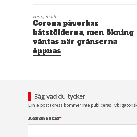
Föregående
Föregående
Corona påverkar
inlägg:
båtstölderna, men ökning
väntas när gränserna
öppnas
Säg vad du tycker
Din e-postadress kommer inte publiceras.
Obligatoris
Kommentar
*