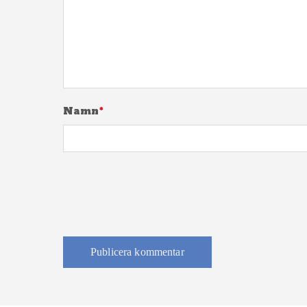
Namn
*