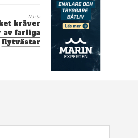
Nästa
et kräver
 av farliga
flytvästar