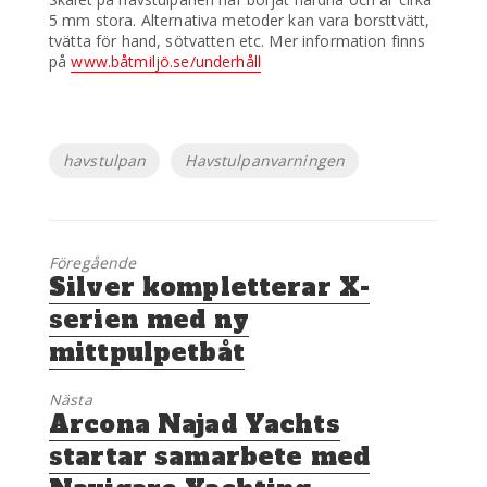
5 mm stora. Alternativa metoder kan vara borsttvätt,
tvätta för hand, sötvatten etc. Mer information finns
på
www.båtmiljö.se/underhåll
Etiketter
havstulpan
Havstulpanvarningen
Föregående
Föregående
Silver kompletterar X-
inlägg:
serien med ny
mittpulpetbåt
Nästa
Nästa
Arcona Najad Yachts
inlägg:
startar samarbete med