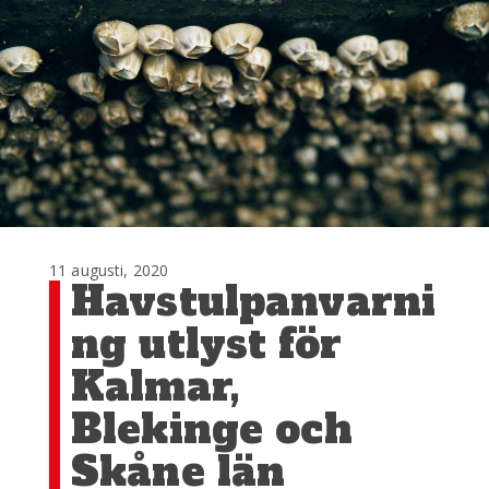
11 augusti, 2020
Havstulpanvarni
ng utlyst för
Kalmar,
Blekinge och
Skåne län