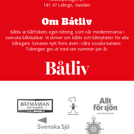
181 47 Lidingö, Sweden
Om Båtliv
Båtliv är båtfolkets egen tidning, som når medlemmarna i
svenska båtklubbar. Vi skriver om båtliv och båtnyheter för alla
båtägare. Senaste nytt finns även i våra sociala kanaler.
Tidningen ges ut med sex nummer per år.