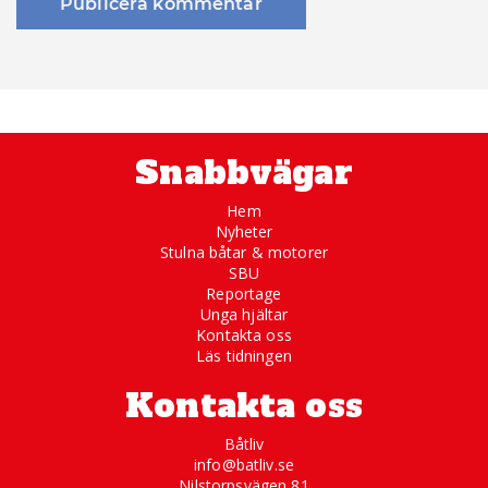
Snabbvägar
Hem
Nyheter
Stulna båtar & motorer
SBU
Reportage
Unga hjältar
Kontakta oss
Läs tidningen
Kontakta oss
Båtliv
info@batliv.se
Nilstorpsvägen 81