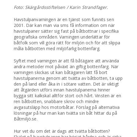
Foto: Skärgårdsstiftelsen / Karin Strandfager.
Havstulpanvarningen är en tjänst som funnits sen
2001. Där kan man via sms få information om när
havstulpaner sätter sig fast på båtbottnar i specifika
geografiska områden. Varningen underlättar för
båtfolk som vill göra rätt för miljön och för att slippa
måla båtbotten med miljöfarlig bottenfärg.
Syftet med varningen är att få båtägare att använda
andra metoder mot påväxt än giftig bottenfärg. När
varningen skickas ut kan båtägaren lätt få bort
havstulpanerna genom att tvätta av båtbotten, ta upp
den på land eller åka in i sötare vatten. Det är viktigt
att åtgärden utförs innan havstulpanerna hinner
bygga sitt kalkskal alltför stort och hårt. Vinsten är en
ren båtbotten, snabbare skrov och mindre
avgasutsläpp hos motorbåtar. Förslag på alternativa
lösningar på hur man kan tvätta sin båt hittar du på
Båtmiljö.se.
Hur vet du om det är dags att tvätta båtbotten?
Skalet på havstulpanen har börjat hårdna och är cirka