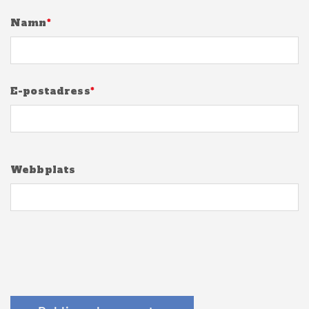
Namn
*
E-postadress
*
Webbplats