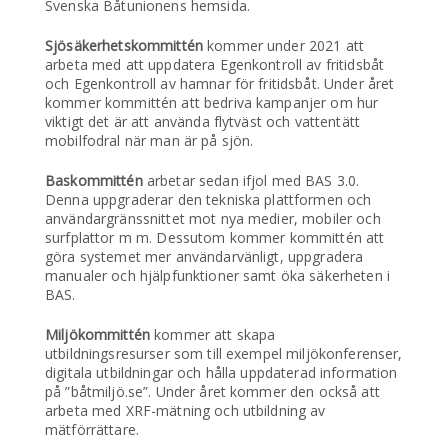
Svenska Båtunionens hemsida.
Sjösäkerhetskommittén
kommer under 2021 att
arbeta med att uppdatera Egenkontroll av fritidsbåt
och Egenkontroll av hamnar för fritidsbåt. Under året
kommer kommittén att bedriva kampanjer om hur
viktigt det är att använda flytväst och vattentätt
mobilfodral när man är på sjön.
Baskommittén
arbetar sedan ifjol med BAS 3.0.
Denna uppgraderar den tekniska plattformen och
användargränssnittet mot nya medier, mobiler och
surfplattor m m. Dessutom kommer kommittén att
göra systemet mer användarvänligt, uppgradera
manualer och hjälpfunktioner samt öka säkerheten i
BAS.
Miljökommittén
kommer att skapa
utbildningsresurser som till exempel miljökonferenser,
digitala utbildningar och hålla uppdaterad information
på ”båtmiljö.se”. Under året kommer den också att
arbeta med XRF-mätning och utbildning av
mätförrättare.