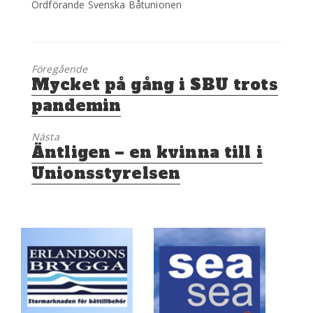
Ordförande Svenska Båtunionen
Föregående
Föregående
Mycket på gång i SBU trots
inlägg:
pandemin
Nästa
Nästa
Äntligen – en kvinna till i
inlägg:
Unionsstyrelsen