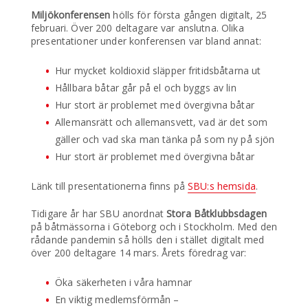
Miljökonferensen
hölls för första gången digitalt, 25
februari. Över 200 deltagare var anslutna. Olika
presentationer under konferensen var bland annat:
Hur mycket koldioxid släpper fritidsbåtarna ut
Hållbara båtar går på el och byggs av lin
Hur stort är problemet med övergivna båtar
Allemansrätt och allemansvett, vad är det som
gäller och vad ska man tänka på som ny på sjön
Hur stort är problemet med övergivna båtar
Länk till presentationerna finns på
SBU:s hemsida
.
Tidigare år har SBU anordnat
Stora Båtklubbsdagen
på båtmässorna i Göteborg och i Stockholm. Med den
rådande pandemin så hölls den i stället digitalt med
över 200 deltagare 14 mars. Årets föredrag var:
Öka säkerheten i våra hamnar
En viktig medlemsförmån –