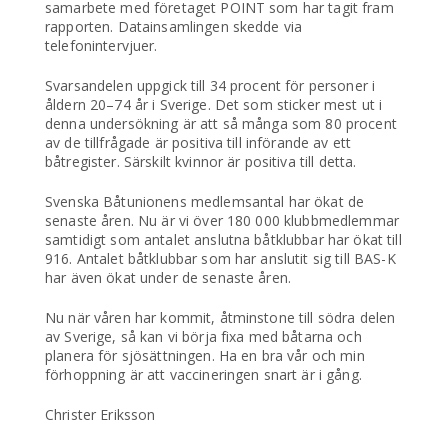
samarbete med företaget POINT som har tagit fram
rapporten. Datainsamlingen skedde via
telefonintervjuer.
Svarsandelen uppgick till 34 procent för personer i
åldern 20–74 år i Sverige. Det som sticker mest ut i
denna undersökning är att så många som 80 procent
av de tillfrågade är positiva till införande av ett
båtregister. Särskilt kvinnor är positiva till detta.
Svenska Båtunionens medlemsantal har ökat de
senaste åren. Nu är vi över 180 000 klubbmedlemmar
samtidigt som antalet anslutna båtklubbar har ökat till
916. Antalet båtklubbar som har anslutit sig till BAS-K
har även ökat under de senaste åren.
Nu när våren har kommit, åtminstone till södra delen
av Sverige, så kan vi börja fixa med båtarna och
planera för sjösättningen. Ha en bra vår och min
förhoppning är att vaccineringen snart är i gång.
Christer Eriksson