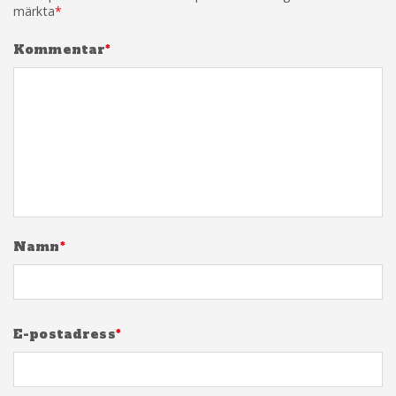
märkta
*
Kommentar
*
Namn
*
E-postadress
*