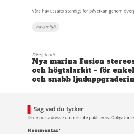
Våra hav utsätts ständigt för påverkan genom överg
Etiketter
havsmiljö
Föregående
Föregående
Nya marina Fusion stereo
inlägg:
och högtalarkit – för enke
och snabb ljuduppgraderi
Säg vad du tycker
Din e-postadress kommer inte publiceras.
Obligatoris
Kommentar
*