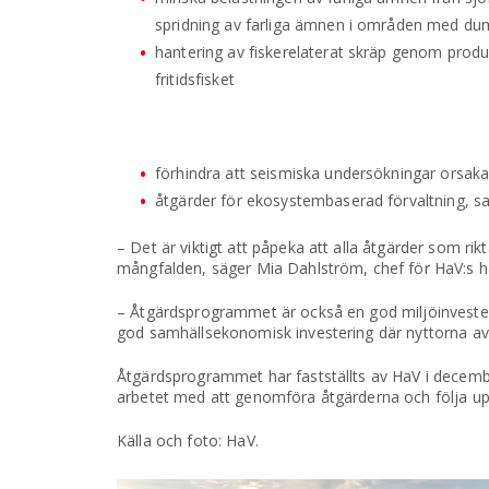
spridning av farliga ämnen i områden med du
hantering av fiskerelaterat skräp genom produk
fritidsfisket
förhindra att seismiska undersökningar orsakar
åtgärder för ekosystembaserad förvaltning, s
– Det är viktigt att påpeka att alla åtgärder som rik
mångfalden, säger Mia Dahlström, chef för HaV:s h
– Åtgärdsprogrammet är också en god miljöinvesteri
god samhällsekonomisk investering där nyttorna av
Åtgärdsprogrammet har fastställts av HaV i decembe
arbetet med att genomföra åtgärderna och följa 
Källa och foto: HaV.