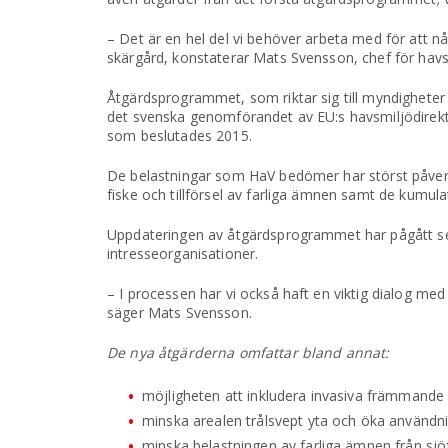
– Det är en hel del vi behöver arbeta med för att 
skärgård, konstaterar Mats Svensson, chef för havs
Åtgärdsprogrammet, som riktar sig till myndighete
det svenska genomförandet av EU:s havsmiljödirekt
som beslutades 2015.
De belastningar som HaV bedömer har störst påverk
fiske och tillförsel av farliga ämnen samt de kumu
Uppdateringen av åtgärdsprogrammet har pågått 
intresseorganisationer.
– I processen har vi också haft en viktig dialog 
säger Mats Svensson.
De nya åtgärderna omfattar bland annat:
möjligheten att inkludera invasiva främmande 
minska arealen trålsvept yta och öka användn
minska belastningen av farliga ämnen från sjö