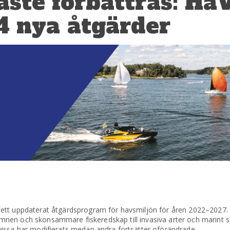
ste förbättras: Ha
4 nya åtgärder
 ett uppdaterat åtgärdsprogram för havsmiljön för åren 2022–202
a ämnen och skonsammare fiskeredskap till invasiva arter och marint 
vissa har modifierats medan andra fortsätter oförändrade.