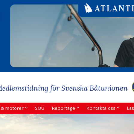
r & motorer
SBU
Reportage
Kontakta oss
Läs