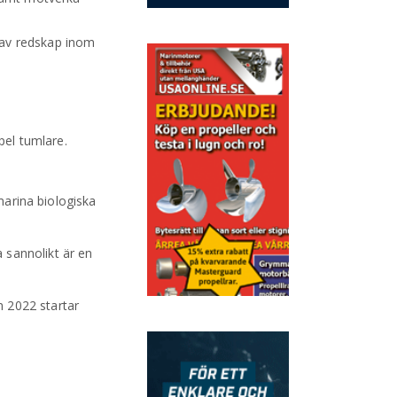
g av redskap inom
pel tumlare.
marina biologiska
 sannolikt är en
n 2022 startar