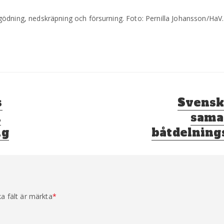
ödning, nedskräpning och försurning. Foto: Pernilla Johansson/HaV.
Nästa
s
Svenska
inlägg:
l
sama
ng
båtdelning
ka fält är märkta
*