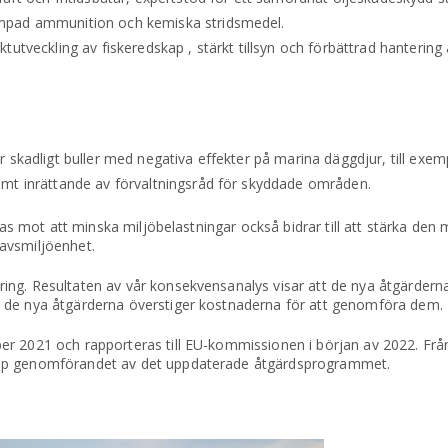
mpad ammunition och kemiska stridsmedel.
tutveckling av fiskeredskap , stärkt tillsyn och förbättrad hanterin
 skadligt buller med negativa effekter på marina däggdjur, till exem
amt inrättande av förvaltningsråd för skyddade områden.
tas mot att minska miljöbelastningar också bidrar till att stärka den 
avsmiljöenhet.
ng. Resultaten av vår konsekvensanalys visar att de nya åtgärderna
 de nya åtgärderna överstiger kostnaderna för att genomföra dem.
r 2021 och rapporteras till EU-kommissionen i början av 2022. Frå
upp genomförandet av det uppdaterade åtgärdsprogrammet.