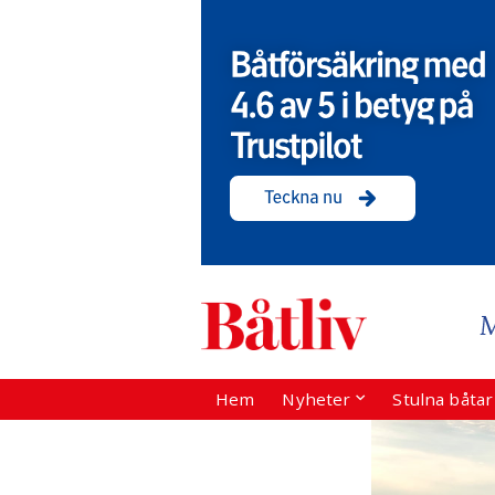
Hem
Nyheter
Stulna båta