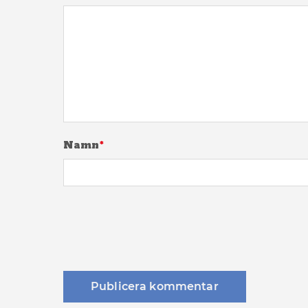
Namn
*