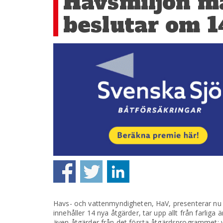
Havsmiljön må
beslutar om 1
Havs- och vattenmyndigheten, HaV, presenterar nu
innehåller 14 nya åtgärder, tar upp allt från farlig
även åtgärder från det första åtgärdsprogrammet; 