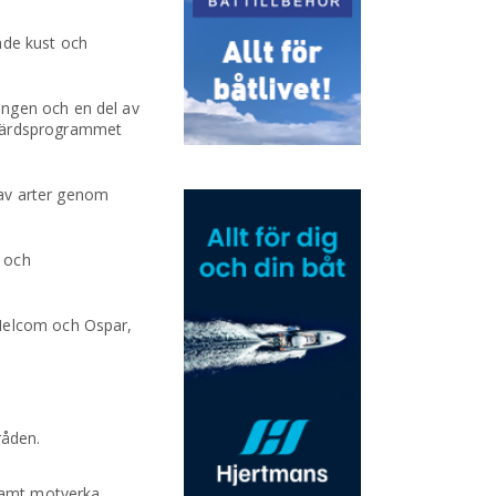
nde kust och
ingen och en del av
tgärdsprogrammet
 av arter genom
 och
 Helcom och Ospar,
råden.
 samt motverka