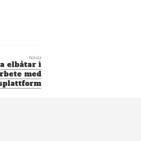
Nästa
 elbåtar i
rbete med
splattform