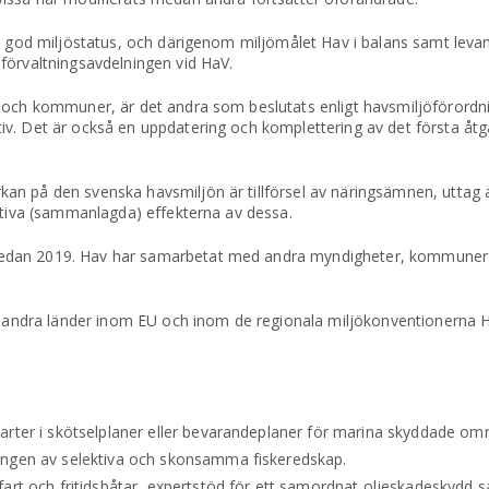
nå god miljöstatus, och därigenom miljömålet Hav i balans samt leva
förvaltningsavdelningen vid HaV.
r och kommuner, är det andra som beslutats enligt havsmiljöförordn
iv. Det är också en uppdatering och komplettering av det första å
an på den svenska havsmiljön är tillförsel av näringsämnen, uttag
lativa (sammanlagda) effekterna av dessa.
sedan 2019. Hav har samarbetat med andra myndigheter, kommuner
med andra länder inom EU och inom de regionala miljökonventionerna
arter i skötselplaner eller bevarandeplaner för marina skyddade om
ingen av selektiva och skonsamma fiskeredskap.
fart och fritidsbåtar, expertstöd för ett samordnat oljeskadeskydd