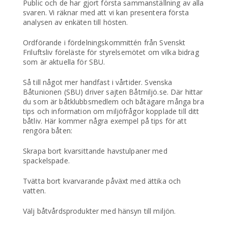
Public och de har gjort första sammanställning av alla
svaren. Vi räknar med att vi kan presentera första
analysen av enkäten till hösten.
Ordförande i fördelningskommittén från Svenskt
Friluftsliv föreläste för styrelsemötet om vilka bidrag
som är aktuella för SBU.
Så till något mer handfast i vårtider. Svenska
Båtunionen (SBU) driver sajten Båtmiljö.se. Där hittar
du som är båtklubbsmedlem och båtägare många bra
tips och information om miljöfrågor kopplade till ditt
båtliv. Här kommer några exempel på tips för att
rengöra båten:
Skrapa bort kvarsittande havstulpaner med
spackelspade.
Tvätta bort kvarvarande påväxt med ättika och
vatten.
Välj båtvårdsprodukter med hänsyn till miljön.