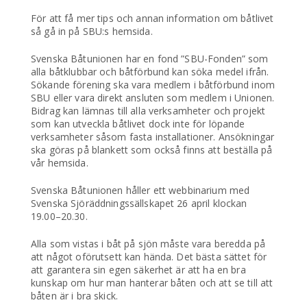
För att få mer tips och annan information om båtlivet
så gå in på SBU:s hemsida.
Svenska Båtunionen har en fond ”SBU-Fonden” som
alla båtklubbar och båtförbund kan söka medel ifrån.
Sökande förening ska vara medlem i båtförbund inom
SBU eller vara direkt ansluten som medlem i Unionen.
Bidrag kan lämnas till alla verksamheter och projekt
som kan utveckla båtlivet dock inte för löpande
verksamheter såsom fasta installationer. Ansökningar
ska göras på blankett som också finns att beställa på
vår hemsida.
Svenska Båtunionen håller ett webbinarium med
Svenska Sjöräddningssällskapet 26 april klockan
19.00–20.30.
Alla som vistas i båt på sjön måste vara beredda på
att något oförutsett kan hända. Det bästa sättet för
att garantera sin egen säkerhet är att ha en bra
kunskap om hur man hanterar båten och att se till att
båten är i bra skick.