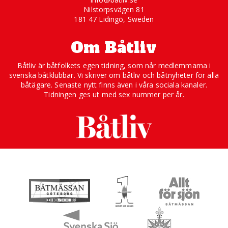
Nilstorpsvägen 81
181 47 Lidingö, Sweden
Om Båtliv
Båtliv är båtfolkets egen tidning, som når medlemmarna i
svenska båtklubbar. Vi skriver om båtliv och båtnyheter för alla
båtägare. Senaste nytt finns även i våra sociala kanaler.
Tidningen ges ut med sex nummer per år.