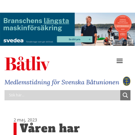
Navigat
av/på
2 maj, 2023
Våren har