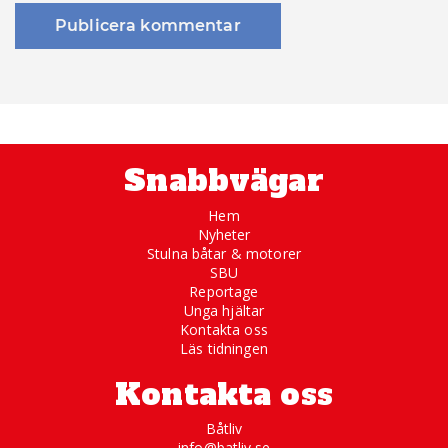
Snabbvägar
Hem
Nyheter
Stulna båtar & motorer
SBU
Reportage
Unga hjältar
Kontakta oss
Läs tidningen
Kontakta oss
Båtliv
info@batliv.se