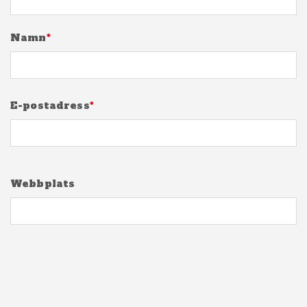
Namn
*
E-postadress
*
Webbplats