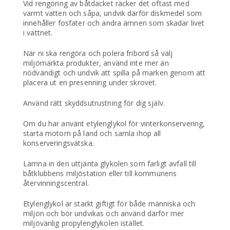
Vid rengöring av båtdäcket räcker det oftast med
varmt vatten och såpa, undvik därför diskmedel som
innehåller fosfater och andra ämnen som skadar livet
i vattnet.
När ni ska rengöra och polera fribord så välj
miljömärkta produkter, använd inte mer än
nödvändigt och undvik att spilla på marken genom att
placera ut en presenning under skrovet.
Använd rätt skyddsutrustning för dig själv.
Om du har använt etylenglykol för vinterkonservering,
starta motorn på land och samla ihop all
konserveringsvätska.
Lämna in den uttjänta glykolen som farligt avfall till
båtklubbens miljöstation eller till kommunens
återvinningscentral.
Etylenglykol är starkt giftigt för både människa och
miljön och bör undvikas och använd därför mer
miljövänlig propylenglykolen istället.