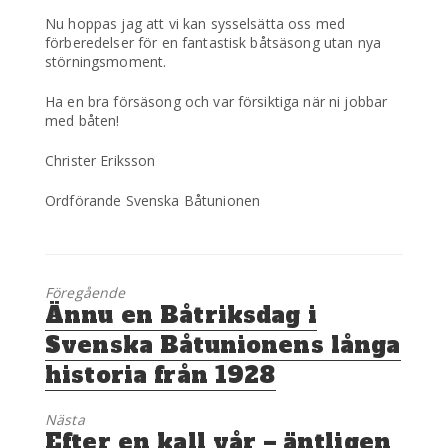
Nu hoppas jag att vi kan sysselsätta oss med
förberedelser för en fantastisk båtsäsong utan nya
störningsmoment.
Ha en bra försäsong och var försiktiga när ni jobbar
med båten!
Christer Eriksson
Ordförande Svenska Båtunionen
Föregående
Föregående
Ännu en Båtriksdag i
inlägg:
Svenska Båtunionens långa
historia från 1928
Nästa
Nästa
Efter en kall vår – äntligen