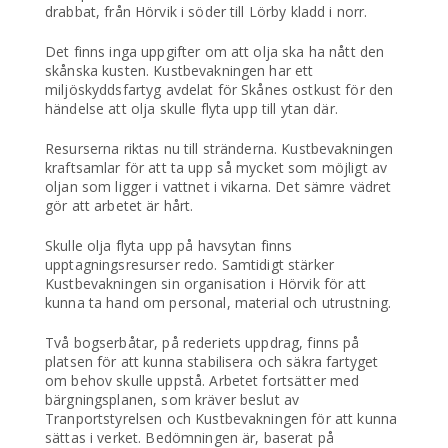
drabbat, från Hörvik i söder till Lörby kladd i norr.
Det finns inga uppgifter om att olja ska ha nått den
skånska kusten. Kustbevakningen har ett
miljöskyddsfartyg avdelat för Skånes ostkust för den
händelse att olja skulle flyta upp till ytan där.
Resurserna riktas nu till stränderna. Kustbevakningen
kraftsamlar för att ta upp så mycket som möjligt av
oljan som ligger i vattnet i vikarna. Det sämre vädret
gör att arbetet är hårt.
Skulle olja flyta upp på havsytan finns
upptagningsresurser redo. Samtidigt stärker
Kustbevakningen sin organisation i Hörvik för att
kunna ta hand om personal, material och utrustning.
Två bogserbåtar, på rederiets uppdrag, finns på
platsen för att kunna stabilisera och säkra fartyget
om behov skulle uppstå. Arbetet fortsätter med
bärgningsplanen, som kräver beslut av
Tranportstyrelsen och Kustbevakningen för att kunna
sättas i verket. Bedömningen är, baserat på