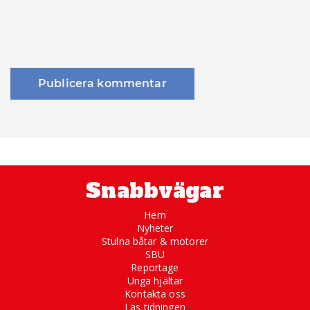
Snabbvägar
Hem
Nyheter
Stulna båtar & motorer
SBU
Reportage
Unga hjältar
Kontakta oss
Läs tidningen