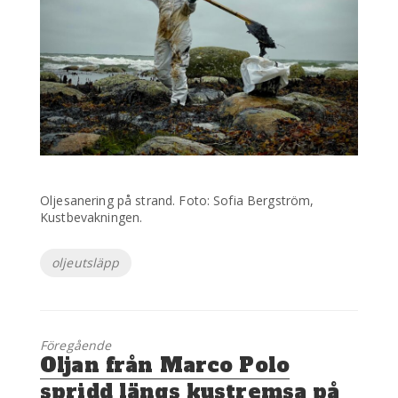
Oljesanering på strand. Foto: Sofia Bergström,
Kustbevakningen.
Etiketter
oljeutsläpp
Föregående
Föregående
Oljan från Marco Polo
inlägg:
spridd längs kustremsa på