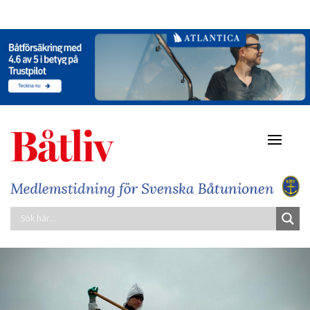
Navigat
av/på