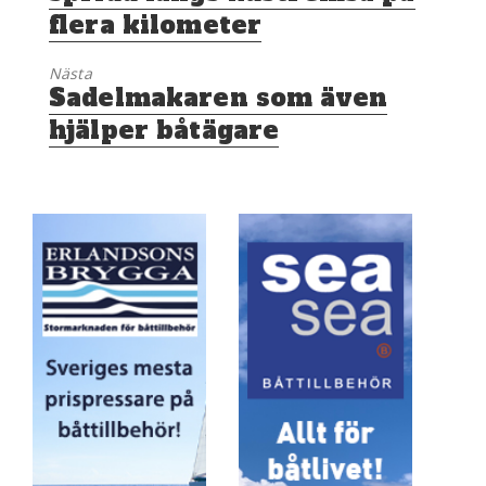
flera kilometer
Nästa
Nästa
Sadelmakaren som även
inlägg:
hjälper båtägare