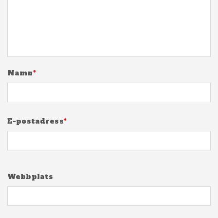
Namn
*
E-postadress
*
Webbplats