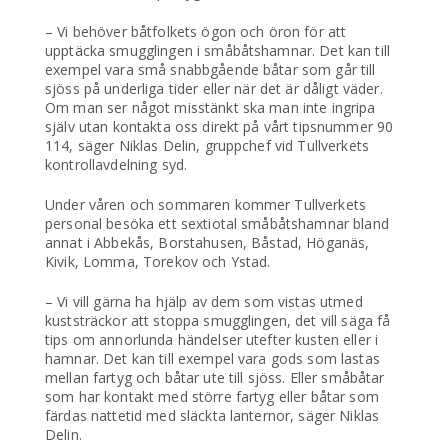
– Vi behöver båtfolkets ögon och öron för att
upptäcka smugglingen i småbåtshamnar. Det kan till
exempel vara små snabbgående båtar som går till
sjöss på underliga tider eller när det är dåligt väder.
Om man ser något misstänkt ska man inte ingripa
själv utan kontakta oss direkt på vårt tipsnummer 90
114, säger Niklas Delin, gruppchef vid Tullverkets
kontrollavdelning syd.
Under våren och sommaren kommer Tullverkets
personal besöka ett sextiotal småbåtshamnar bland
annat i Abbekås, Borstahusen, Båstad, Höganäs,
Kivik, Lomma, Torekov och Ystad.
– Vi vill gärna ha hjälp av dem som vistas utmed
kuststräckor att stoppa smugglingen, det vill säga få
tips om annorlunda händelser utefter kusten eller i
hamnar. Det kan till exempel vara gods som lastas
mellan fartyg och båtar ute till sjöss. Eller småbåtar
som har kontakt med större fartyg eller båtar som
färdas nattetid med släckta lanternor, säger Niklas
Delin.