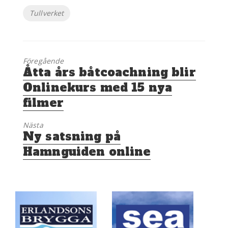
Etiketter
Tullverket
Föregående
Föregående
Åtta års båtcoachning blir
inlägg:
Onlinekurs med 15 nya
filmer
Nästa
Nästa
Ny satsning på
inlägg:
Hamnguiden online