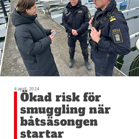
4 april, 2024
Ökad risk för
smuggling när
båtsäsongen
startar