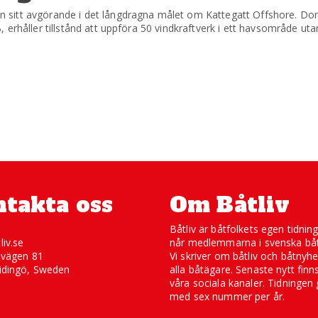
 sitt avgörande i det långdragna målet om Kattegatt Offshore. Do
erhåller tillstånd att uppföra 50 vindkraftverk i ett havsområde uta
takta oss
Om Båtliv
Båtliv är båtfolkets egen tidnin
liv.se
når medlemmarna i svenska båt
svägen 81
Vi skriver om båtliv och båtnyhe
idingö, Sweden
alla båtägare. Senaste nytt finn
våra sociala kanaler. Tidningen 
med sex nummer per år.