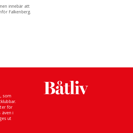
men innebär att
nför Falkenberg.
g, som
klubbar.
ter för
s även i
ges ut