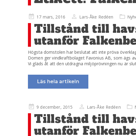
Publicerad
17 mars, 2016
Lars-Åke Redéen
Nyh
på
Tillstånd till h
utanför Falkenb
Högsta domstolen har beslutat att inte pröva överkl
Domen ger vindkraftbolaget Favonius AB, som ägs av Ag
Vi gläds åt att den utdragna miljöprövningen nu är slutli
Läs hela artikeln
Publicerad
9 december, 2015
Lars-Åke Redéen
på
Tillstånd till h
utanför Falkenb