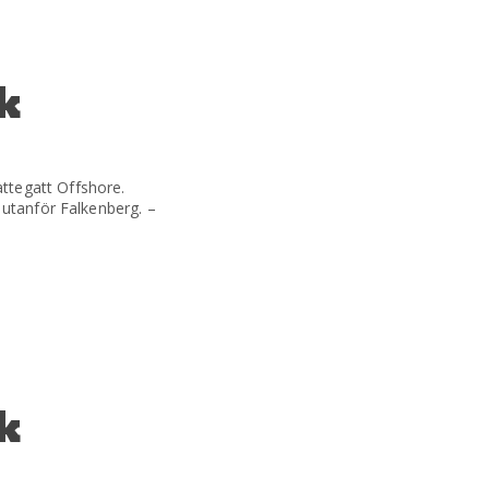
k
ttegatt Offshore.
 utanför Falkenberg. –
k