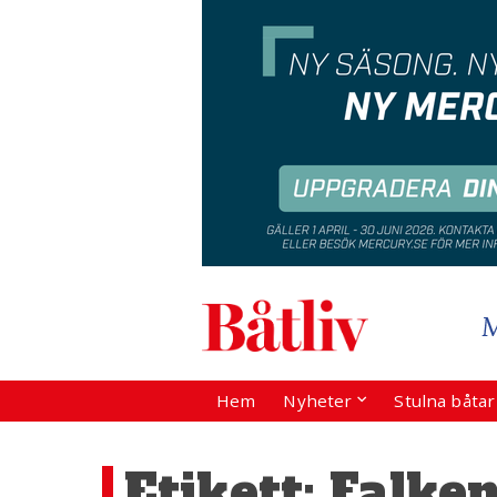
Hem
Nyheter
Stulna båta
Etikett:
Falke