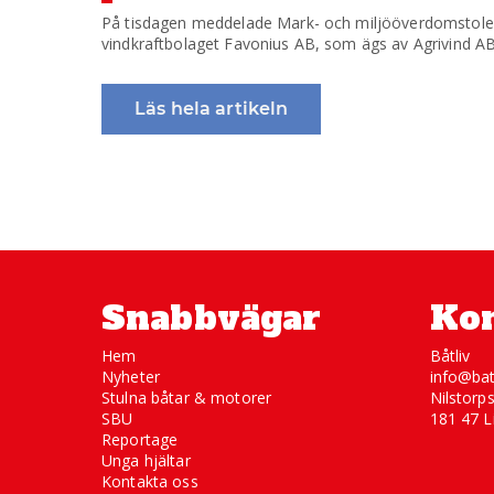
På tisdagen meddelade Mark- och miljööverdomstolen
vindkraftbolaget Favonius AB, som ägs av Agrivind AB, 
Läs hela artikeln
Snabbvägar
Kon
Hem
Båtliv
Nyheter
info@bat
Stulna båtar & motorer
Nilstorp
SBU
181 47 L
Reportage
Unga hjältar
Kontakta oss