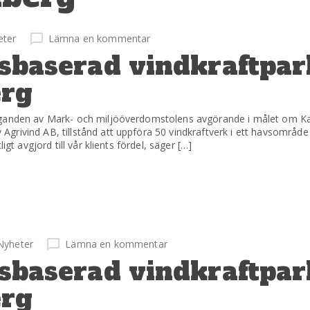
eter
Lämna en kommentar
avsbaserad vindkraftpar
erg
aganden av Mark- och miljööverdomstolens avgörande i målet om Ka
rivind AB, tillstånd att uppföra 50 vindkraftverk i ett havsområde
gt avgjord till vår klients fördel, säger […]
Nyheter
Lämna en kommentar
avsbaserad vindkraftpar
erg