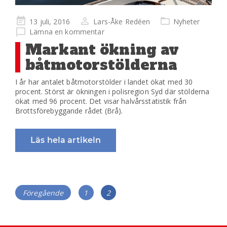
Publicerad
13 juli, 2016
Lars-Åke Redéen
Nyheter
på
Lämna en kommentar
Markant ökning av
båtmotorstölderna
I år har antalet båtmotorstölder i landet ökat med 30
procent. Störst är ökningen i polisregion Syd där stölderna
ökat med 96 procent. Det visar halvårsstatistik från
Brottsförebyggande rådet (Brå).
Läs hela artikeln
Inläggsnavigering
Sida
Sida
Föregående
1
2