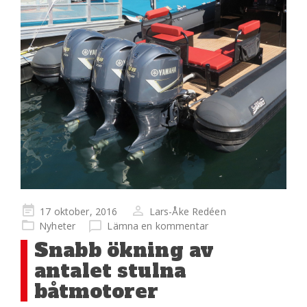
Publicerad
17 oktober, 2016
Lars-Åke Redéen
på
Nyheter
Lämna en kommentar
Snabb ökning av
antalet stulna
båtmotorer