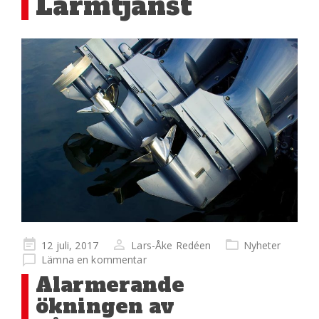
Larmtjänst
Publicerad
12 juli, 2017
Lars-Åke Redéen
Nyheter
på
Lämna en kommentar
Alarmerande
ökningen av