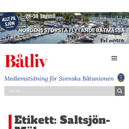
Navigat
av/på
Etikett:
Saltsjön-