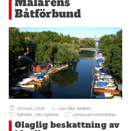
Mälarens
Båtförbund
Publicerad
24 mars, 2020
Lars-Åke Redéen
på
Nyheter
,
SBU-nyheter
Lämna en kommentar
Olaglig beskattning av