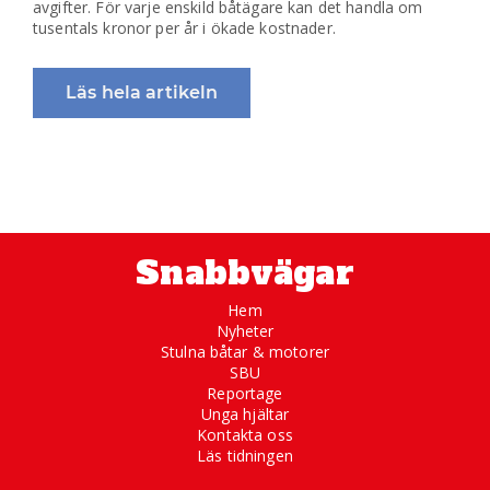
avgifter. För varje enskild båtägare kan det handla om
tusentals kronor per år i ökade kostnader.
Läs hela artikeln
Snabbvägar
Hem
Nyheter
Stulna båtar & motorer
SBU
Reportage
Unga hjältar
Kontakta oss
Läs tidningen