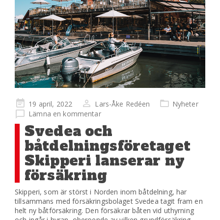
Publicerad
19 april, 2022
Lars-Åke Redéen
Nyheter
på
Lämna en kommentar
Svedea och
båtdelningsföretaget
Skipperi lanserar ny
försäkring
Skipperi, som är störst i Norden inom båtdelning, har
tillsammans med försäkringsbolaget Svedea tagit fram en
helt ny båtförsäkring. Den försäkrar båten vid uthyrning
och ingår i hyran, oberoende av vilken grundförsäkring