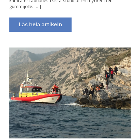
kamrater räddades i sista stund ur en mycket liten
gummijolle. […]
Läs hela artikeln