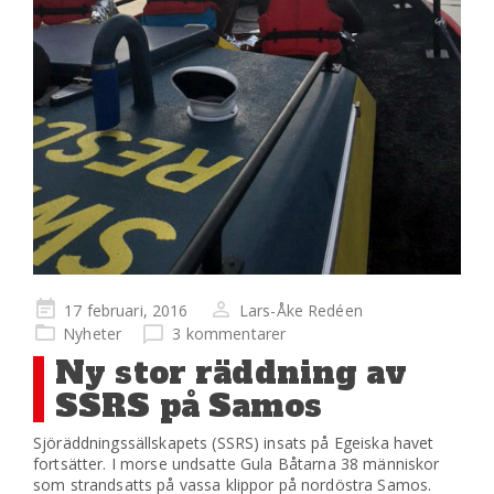
Publicerad
17 februari, 2016
Lars-Åke Redéen
på
Nyheter
3 kommentarer
Ny stor räddning av
SSRS på Samos
Sjöräddningssällskapets (SSRS) insats på Egeiska havet
fortsätter. I morse undsatte Gula Båtarna 38 människor
som strandsatts på vassa klippor på nordöstra Samos.