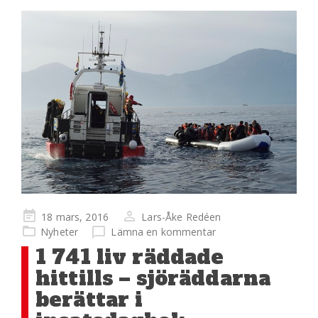
Publicerad
18 mars, 2016
Lars-Åke Redéen
på
Nyheter
Lämna en kommentar
1 741 liv räddade
hittills – sjöräddarna
berättar i