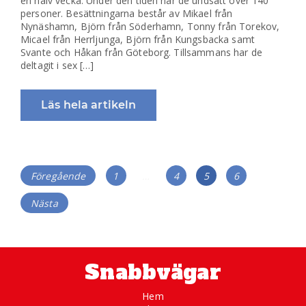
en halv vecka. Under den tiden har de undsatt över 140
personer. Besättningarna består av Mikael från
Nynäshamn, Björn från Söderhamn, Tonny från Torekov,
Micael från Herrljunga, Björn från Kungsbacka samt
Svante och Håkan från Göteborg. Tillsammans har de
deltagit i sex […]
Läs hela artikeln
Inläggsnavigering
Sida
Sida
Sida
Sida
Föregående
1
…
4
5
6
Nästa
Snabbvägar
Hem