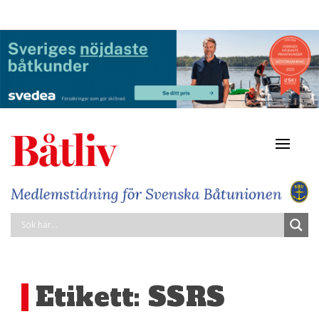
Navigat
av/på
Etikett:
SSRS