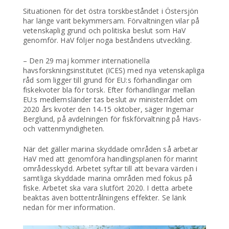
Situationen för det östra torskbeståndet i Östersjön
har länge varit bekymmersam. Förvaltningen vilar på
vetenskaplig grund och politiska beslut som HaV
genomför. HaV följer noga beståndens utveckling.
– Den 29 maj kommer internationella
havsforskningsinstitutet (ICES) med nya vetenskapliga
råd som ligger till grund för EU:s förhandlingar om
fiskekvoter bla för torsk. Efter förhandlingar mellan
EU:s medlemsländer tas beslut av ministerrådet om
2020 års kvoter den 14-15 oktober, säger Ingemar
Berglund, på avdelningen för fiskförvaltning på Havs-
och vattenmyndigheten.
När det gäller marina skyddade områden så arbetar
HaV med att genomföra handlingsplanen för marint
områdesskydd. Arbetet syftar till att bevara värden i
samtliga skyddade marina områden med fokus på
fiske. Arbetet ska vara slutfört 2020. I detta arbete
beaktas även bottentrålningens effekter. Se länk
nedan för mer information.