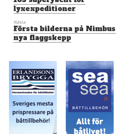
inlägg:
lyxexpeditioner
Nästa
Nästa
Första bilderna på Nimbus
inlägg:
nya flaggskepp