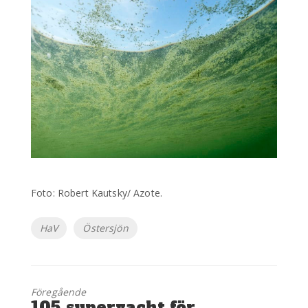
Foto: Robert Kautsky/ Azote.
Etiketter
HaV
Östersjön
Föregående
Föregående
105 superyacht för