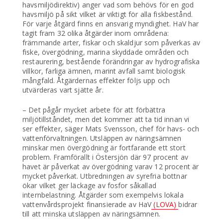
havsmiljödirektiv) anger vad som behövs för en god
havsmiljö på sikt vilket är viktigt för alla fiskbestånd.
För varje åtgärd finns en ansvarig myndighet. HaV har
tagit fram 32 olika åtgärder inom områdena:
främmande arter, fiskar och skaldjur som påverkas av
fiske, övergödning, marina skyddade områden och
restaurering, bestående förändringar av hydrografiska
villkor, farliga ämnen, marint avfall samt biologisk
mångfald. Åtgärdernas effekter följs upp och
utvärderas vart sjätte år.
– Det pågår mycket arbete för att förbättra
miljötillståndet, men det kommer att ta tid innan vi
ser effekter, säger Mats Svensson, chef för havs- och
vattenförvaltningen. Utsläppen av näringsämnen
minskar men övergödning är fortfarande ett stort
problem. Framförallt i Östersjön där 97 procent av
havet är påverkat av övergödning varav 12 procent är
mycket påverkat. Utbredningen av syrefria bottnar
ökar vilket ger läckage av fosfor såkallad
internbelastning. Åtgärder som exempelvis lokala
vattenvårdsprojekt finansierade av HaV
(LOVA)
bidrar
till att minska utsläppen av näringsämnen.