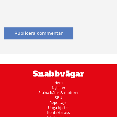
Snabbvägar
Hem
Nyheter
Stulna båtar & motorer
SBU
Reportage
Unga hjältar
Kontakta oss