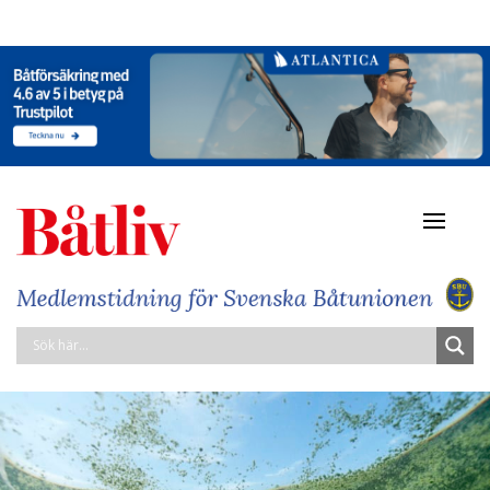
Navigat
av/på