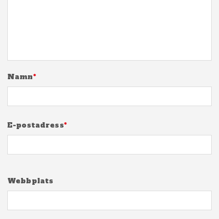
Namn
*
E-postadress
*
Webbplats