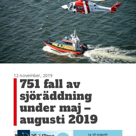
12 november, 2019
751 fall av
sjöräddning
under maj –
augusti 2019