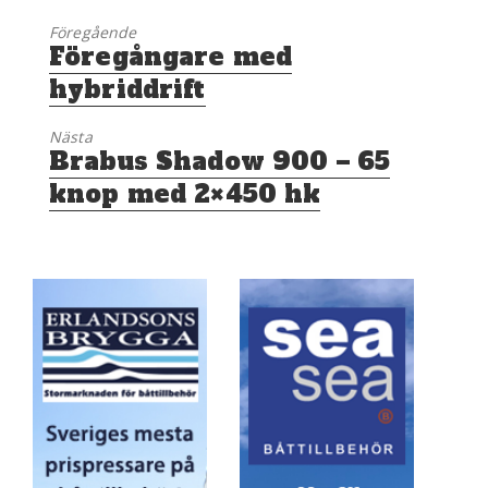
Föregående
Föregående
Föregångare med
inlägg:
hybriddrift
Nästa
Nästa
Brabus Shadow 900 – 65
inlägg:
knop med 2×450 hk