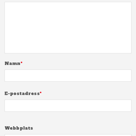
Namn
*
E-postadress
*
Webbplats