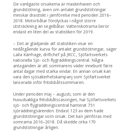
De vanligaste orsakerna är maskinhaveri och
grundstötning, även om antalet grundstötningar
minskar drastiskt i jämförelse med perioden 2016–
2018. Motorbåtar förolyckas i något större
utsträckning än segelbåtar. Vattenskotrarna berör
endast en liten del av statistiken för 2019.
– Det är glädjande att statistiken visar en
nedåtgående kurva för antalet grundstötningar, säger
Laila Kärrhage, driftchef på JRCC, Sjöfartsverkets
nationella Sjö- och flygräddningscentral. Några
antaganden är att sommarens väder inneburit färre
antal dagar med starka vindar. En annan orsak kan
vara den sjösäkerhetskampanj som Sjöfartsverket
lanserade inför fritidsbåtssommaren.
Under perioden maj – augusti, som är den
huvudsakliga fritidsbåtssäsongen, har Sjöfartsverkets
sjö- och flygräddningscentral hanterat 751
sjöräddningsärenden. Endast 123 av dem hade
grundstötningar som orsak. Det kan jämföras med
somrarna 2016–2018. Då skedde cirka 170
grundstötningar årligen.