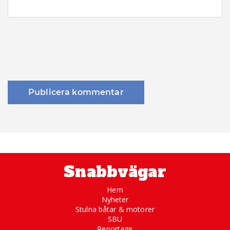
Snabbvägar
Hem
Nyheter
Stulna båtar & motorer
SBU
Reportage