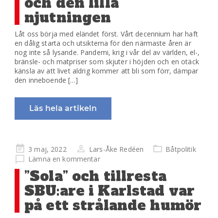
och den lilla
njutningen
Låt oss börja med eländet först. Vårt decennium har haft
en dålig starta och utsikterna för den närmaste åren är
nog inte så lysande. Pandemi, krig i vår del av världen, el-,
bränsle- och matpriser som skjuter i höjden och en otäck
känsla av att livet aldrig kommer att bli som förr, dämpar
den inneboende […]
Läs hela artikeln
Publicerad
3 maj, 2022
Lars-Åke Redéen
Båtpolitik
på
Lämna en kommentar
”Sola” och tillresta
SBU:are i Karlstad var
på ett strålande humör