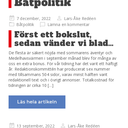
Båtpolitik
Publicerad
7 december, 2022
Lars-Åke Redéen
på
Båtpolitik
Lämna en kommentar
Först ett bokslut,
sedan vänder vi blad…
De flesta är säkert nöjda med sommarens äventyr och
Medelhavsvärmen i september månad blev för många av
oss en extra bonus. För vår tidning har det varit ett häftigt
år. Redaktionskommittén har producerat sex nummer
med tillsammans 504 sidor, varav minst hälften varit
redaktionell text och i övrigt annonser. Totalkostnad för
tidningen är cirka 10 […]
Läs hela artikeln
Publicerad
13 september, 2022
Lars-Åke Redéen