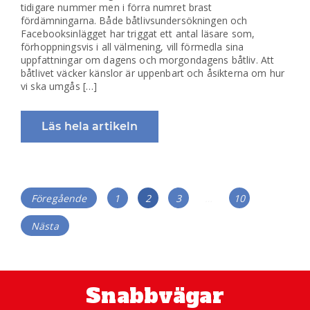
tidigare nummer men i förra numret brast
fördämningarna. Både båtlivsundersökningen och
Facebooksinlägget har triggat ett antal läsare som,
förhoppningsvis i all välmening, vill förmedla sina
uppfattningar om dagens och morgondagens båtliv. Att
båtlivet väcker känslor är uppenbart och åsikterna om hur
vi ska umgås […]
Läs hela artikeln
Inläggsnavigering
Sida
Sida
Sida
Sida
Föregående
1
2
3
…
10
Nästa
Snabbvägar