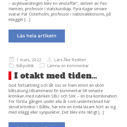
– asylinvandringen blev en vinstaffär”, skriven av Peo
Hansen, professor i statskunskap. Fyra dagar senare
svarar Pär Österholm, professor i nationalekonomi, på
inlägget […]
Läs hela artikeln
Publicerad
1 mars, 2022
Lars-Åke Redéen
på
Båtpolitik
Lämna en kommentar
I otakt med tiden…
God fortsättning och låt oss se fram emot en skön
båtsäsong tillsammans! En kommentar till senaste
krönikan med rubriken SBU och SXK – en bra kombination.
För första gången under alla år som undertecknad har
skrivit krönikor i Båtliv, har inte en enda läsare hört av sig
med inlägg eller synpunkter. Det blev inte riktigt […]