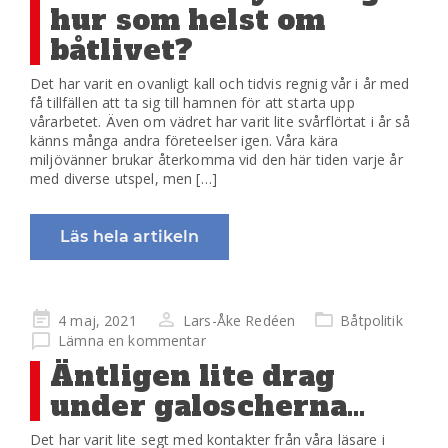
hur som helst om
båtlivet?
Det har varit en ovanligt kall och tidvis regnig vår i år med
få tillfällen att ta sig till hamnen för att starta upp
vårarbetet. Även om vädret har varit lite svårflörtat i år så
känns många andra företeelser igen. Våra kära
miljövänner brukar återkomma vid den här tiden varje år
med diverse utspel, men […]
Läs hela artikeln
Publicerad
4 maj, 2021
Lars-Åke Redéen
Båtpolitik
på
Lämna en kommentar
Äntligen lite drag
under galoscherna…
Det har varit lite segt med kontakter från våra läsare i