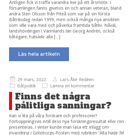
Äntligen fick vi träffa varandra live på ett årsmöte. I
församlingen fanns givetvis en och annan veteran, bland
andra Sten Olsson från Piteå som var på sin första
Båtriksdag redan 1999, men också många nya ansikten
som ville vara med och påverka framtida båtliv. Nåväl,
landshövdingen i Värmlands län Georg Andrén, också
båtägare, hälsade alla […]
Läs hela artikeln
Publicerad
29 mars, 2022
Lars-Åke Redéen
på
Båtpolitik
Lämna en kommentar
Finns det några
pålitliga sanningar?
Kan vi lita på våra forskare och professorer?
Förhoppningsvis intill dess nya forskningsresultat eller rön
presenteras. I vinter kunde man läsa ett inlägg om
invandring i Göteborgs-Posten med rubriken ”Alla hade fel