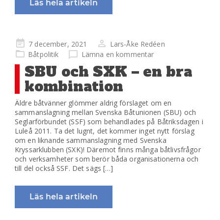
Läs hela artikeln
Publicerad
7 december, 2021
Lars-Åke Redéen
på
Båtpolitik
Lämna en kommentar
SBU och SXK – en bra
kombination
Äldre båtvänner glömmer aldrig förslaget om en
sammanslagning mellan Svenska Båtunionen (SBU) och
Seglarförbundet (SSF) som behandlades på Båtriksdagen i
Luleå 2011. Ta det lugnt, det kommer inget nytt förslag
om en liknande sammanslagning med Svenska
Kryssarklubben (SXK)! Däremot finns många båtlivsfrågor
och verksamheter som berör båda organisationerna och
till del också SSF. Det sägs […]
Läs hela artikeln