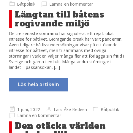
på
Båtpolitik
Lämna en kommentar
Längtan till båtens
rogivande miljö
De tre senaste somrarna har signalerat ett rejält ökat
intresse för båtlivet. Bidragande orsak har varit pandemin.
Även tidigare båtlivsundersökningar visar på ett ökande
intresse för båtlivet, men tillsammans med övriga
störningar i världen väljer många fler att förlägga sin fritid i
Sverige och gärna i en båt. Många andra störningar i
landet – passansökan, […]
Läs hela artikeln
Publicerad
1 juni, 2022
Lars-Åke Redéen
Båtpolitik
på
Lämna en kommentar
Den otäcka världen