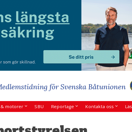
r & motorer
SBU
Reportage
Kontakta oss
Läs
ortstyrelsen