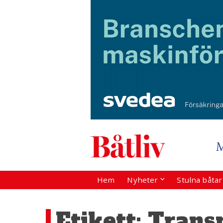
Hem
Nyheter
Stulna båta
Etikett:
Transp