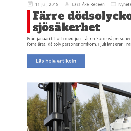
Publicerad
11 juli, 2018
Lars-Åke Redéen
Nyhet
på
Färre dödsolycko
sjösäkerhet
Från januari till och med juni i år omkom två personer
förra året, då tolv personer omkom. I juli lanserar Tra
Läs hela artikeln