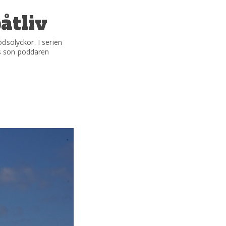
åtliv
dsolyckor. I serien
rs son poddaren