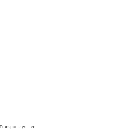
t
 Transportstyrelsen