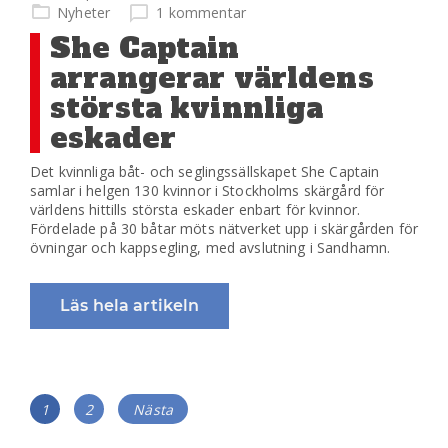
på
Nyheter
1 kommentar
She Captain
arrangerar världens
största kvinnliga
eskader
Det kvinnliga båt- och seglingssällskapet She Captain
samlar i helgen 130 kvinnor i Stockholms skärgård för
världens hittills största eskader enbart för kvinnor.
Fördelade på 30 båtar möts nätverket upp i skärgården för
övningar och kappsegling, med avslutning i Sandhamn.
Läs hela artikeln
Inläggsnavigering
Sida
Sida
1
2
Nästa