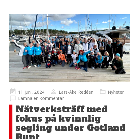
Publicerad
11 juni, 2024
Lars-Åke Redéen
Nyheter
på
Lämna en kommentar
Nätverksträff med
fokus på kvinnlig
segling under Gotland
Runt