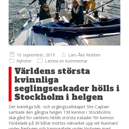
Publicerad
10 september, 2019
Lars-Åke Redéen
på
Nyheter
Lämna en kommentar
Världens största
kvinnliga
seglingseskader hölls i
Stockholm i helgen
Det kvinnliga båt- och seglingssällskapet She Captain
samlade den gångna helgen 130 kvinnor i Stockholms
skärgård för världens hittills största eskader för kvinnor.
Fördelade på 30 båtar möttes nätverket upp vid Runmarö
under fredagen och kappseglade under lördagen med