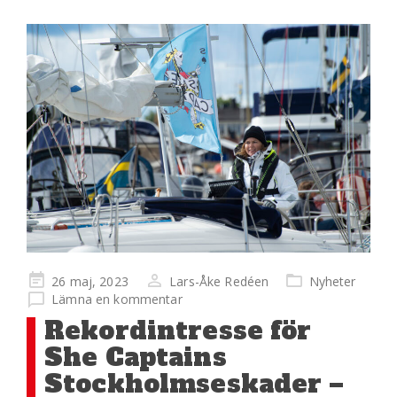
Publicerad
26 maj, 2023
Lars-Åke Redéen
Nyheter
på
Lämna en kommentar
Rekordintresse för
She Captains
Stockholmseskader –