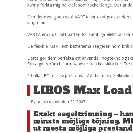
kunna förlita mig på kraft som räcker länge. Det är dä
Och det med goda skäl: VARTA har ökat prestandan i s
längre tid.
VARTA erbjuder rätt batteri för samtliga elektroniska 
De flexibla Max Tech-batterierna reagerar inom bråkd
Detta gör dem perfekta att använda i högteknologiska 
Extra ger ström till armbandsur och köksklockor. Tre ol
* Källa: IEC-test av prestanda, AA, bland nyckelkonk
LIROS Max Load 
By admin on oktober 22, 2007
Exakt segeltrimning – han
minsta möjliga töjning. ML
ut mesta möjliga prestanda