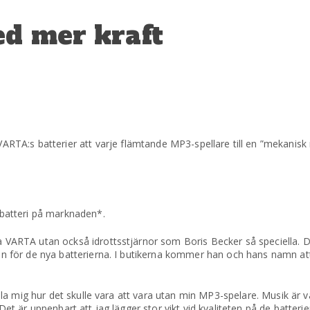
ed mer kraft
ARTA:s batterier att varje flämtande MP3-spellare till en ”mekanisk
 batteri på marknaden*.
a VARTA utan också idrottsstjärnor som Boris Becker så speciella. D
en för de nya batterierna. I butikerna kommer han och hans namn att 
lla mig hur det skulle vara att vara utan min MP3-spelare. Musik är vä
et är uppenbart att jag lägger stor vikt vid kvaliteten på de batterier