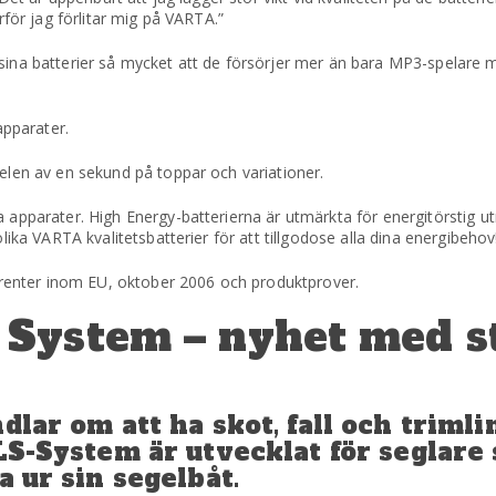
rför jag förlitar mig på VARTA.”
ina batterier så mycket att de försörjer mer än bara MP3-spelare 
apparater.
elen av en sekund på toppar och variationer.
apparater. High Energy-batterierna är utmärkta för energitörstig utr
ika VARTA kvalitetsbatterier för att tillgodose alla dina energibehov
urrenter inom EU, oktober 2006 och produktprover.
System – nyhet med s
dlar om att ha skot, fall och triml
S-System är utvecklat för seglare 
 ur sin segelbåt.