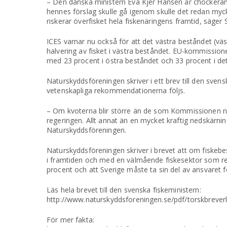
– Den danska ministern Eva Kjer Hansen är chockeran
hennes förslag skulle gå igenom skulle det redan myck
riskerar överfisket hela fiskenäringens framtid, säge
ICES varnar nu också för att det västra beståndet (vä
halvering av fisket i västra beståndet. EU-kommissione
med 23 procent i östra beståndet och 33 procent i det
Naturskyddsföreningen skriver i ett brev till den sven
vetenskapliga rekommendationerna följs.
– Om kvoterna blir större än de som Kommissionen nu 
regeringen. Allt annat än en mycket kraftig nedskärni
Naturskyddsföreningen.
Naturskyddsföreningen skriver i brevet att om fiskebe
i framtiden och med en välmående fiskesektor som res
procent och att Sverige måste ta sin del av ansvaret fö
Läs hela brevet till den svenska fiskeministern:
http://www.naturskyddsforeningen.se/pdf/torskbrever
För mer fakta: