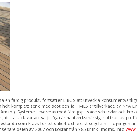
ill ha en färdig produkt, fortsätter LIROS att utveckla konsumentvänli
en helt komplett serie med skot och fall, MLS är tillverkade av NYA L
kärnan ). Systemet levereras med färdigsplitsade schacklar och kro
s, detta tack var att varje öga är hantverksmässigt splitsad av proffe
prestanda som krävs för ett säkert och exakt segeltrim. Töjningen är 
 senare delen av 2007 och kostar från 985 kr inkl. moms. Info
www.l