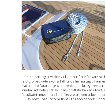
Som en naturlig utveckling till att allt fler båtägare v
färdigförpackade skot & fall. Liros har nu tagit fram 
Flätat Rundflätat hölje & 100% försträckt Dyneema i 
innebär att hela 90% av linans brottstyrka kan utnyttja
Resultatet innebär att linan “levererar” den utlovade 
LIROS Max Load System finns ute i fackhandeln under