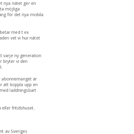
t nya nätet ger en
ta möjliga
ang för det nya mobila
rbetar med t ex
aden vet vi hur nätet
t varje ny generation
 bryter vi den
B.
er abonnemanget är
 att koppla upp en
 med laddningsbart
ler fritidshuset.
nt av Sveriges