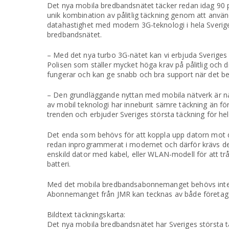
Det nya mobila bredbandsnätet täcker redan idag 90 p
unik kombination av pålitlig täckning genom att a
datahastighet med modern 3G-teknologi i hela Sverige
bredbandsnätet.
– Med det nya turbo 3G-nätet kan vi erbjuda Sveriges s
Polisen som ställer mycket höga krav på pålitlig och 
fungerar och kan ge snabb och bra support när det be
– Den grundläggande nyttan med mobila nätverk är nåb
av mobil teknologi har inneburit sämre täckning än f
trenden och erbjuder Sveriges största täckning för he
Det enda som behövs för att koppla upp datorn mot 
redan inprogrammerat i modemet och därför krävs de
enskild dator med kabel, eller WLAN-modell för att t
batteri.
Med det mobila bredbandsabonnemanget behövs inte lä
Abonnemanget från JMR kan tecknas av både företag 
Bildtext täckningskarta:
Det nya mobila bredbandsnätet har Sveriges största täc