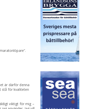
 maratonlöpare”.
et är därför denna
stå för kvaliteten
ldigt viktigt för mig –
 jag använder. Jag vill