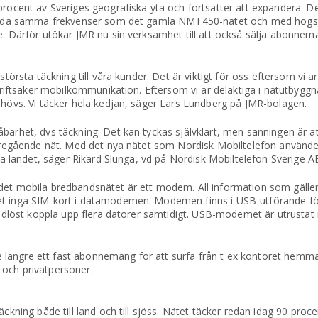
rocent av Sveriges geografiska yta och fortsätter att expandera. De
nvända samma frekvenser som det gamla NMT450-nätet och med högs
. Därför utökar JMR nu sin verksamhet till att också sälja abonnem
törsta täckning till våra kunder. Det är viktigt för oss eftersom vi a
driftsäker mobilkommunikation. Eftersom vi är delaktiga i nätutbyggn
hövs. Vi täcker hela kedjan, säger Lars Lundberg på JMR-bolagen.
arhet, dvs täckning. Det kan tyckas självklart, men sanningen är at
öregående nät. Med det nya nätet som Nordisk Mobiltelefon använder
la landet, säger Rikard Slunga, vd på Nordisk Mobiltelefon Sverige A
det mobila bredbandsnätet är ett modem. All information som gäll
t inga SIM-kort i datamodemen. Modemen finns i USB-utförande för
rådlöst koppla upp flera datorer samtidigt. USB-modemet är utrustat
ngre ett fast abonnemang för att surfa från t ex kontoret hemma el
och privatpersoner.
kning både till land och till sjöss. Nätet täcker redan idag 90 proce