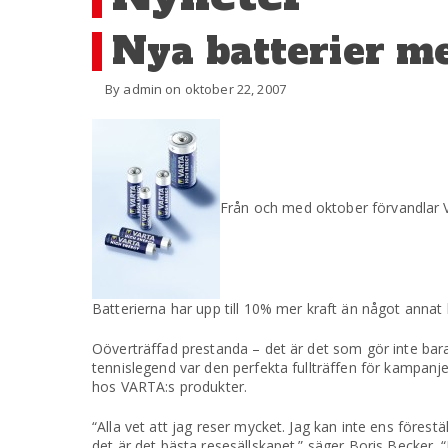
Nya batterier m
By admin on oktober 22, 2007
Från och med oktober förvandlar V
Batterierna har upp till 10% mer kraft än något annat
Oöverträffad prestanda – det är det som gör inte bar
tennislegend var den perfekta fullträffen för kampanj
hos VARTA:s produkter.
“Alla vet att jag reser mycket. Jag kan inte ens förestä
det är det bästa resesällskapet.” säger Boris Becker. “D