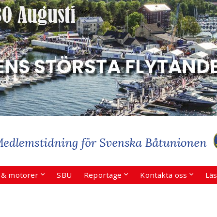
r & motorer
SBU
Reportage
Kontakta oss
Läs