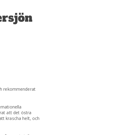
ersjön
 och rekommenderat
rnationella
t att det östra
att krascha helt, och