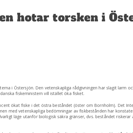
n hotar torsken i Öst
oterna i Östersjön. Den vetenskapliga rådgivningen har slagit larm
ska fiskeministern vill istället öka fisket.
cent ökat fiske i det östra beståndet (öster om Bornholm). Det Inte
nen med vetenskapliga bedömningar av fiskbestånden har konstatera
lvarligt läge utanför biologisk säkra gränser, dvs. beståndet riskerar 