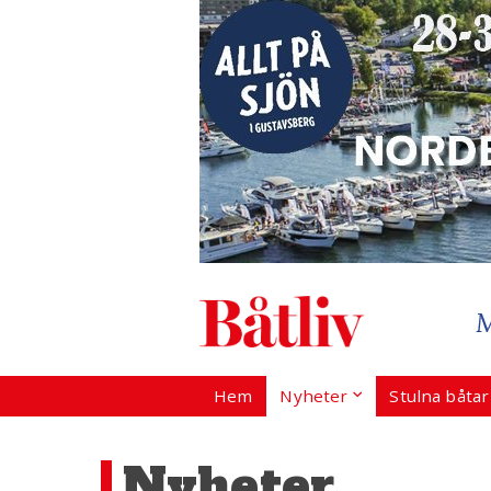
Hem
Nyheter
Stulna båta
Nyheter