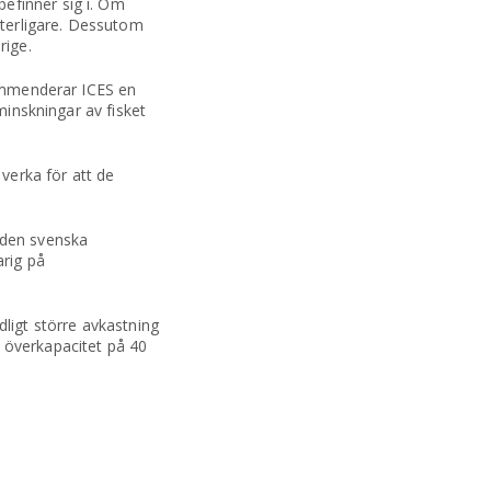
efinner sig i. Om
tterligare. Dessutom
rige.
kommenderar ICES en
minskningar av fisket
verka för att de
 den svenska
arig på
ligt större avkastning
 överkapacitet på 40