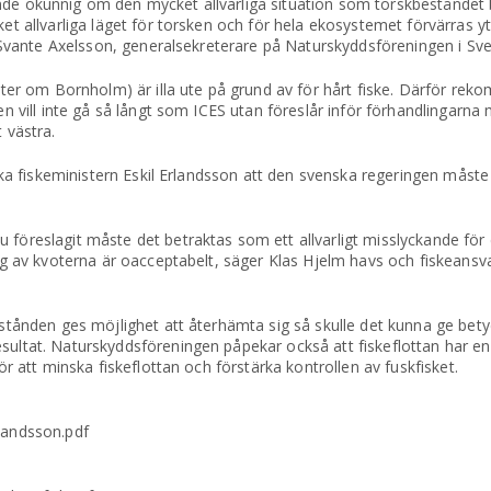
de okunnig om den mycket allvarliga situation som torskbeståndet b
et allvarliga läget för torsken och för hela ekosystemet förvärras y
r Svante Axelsson, generalsekreterare på Naturskyddsföreningen i Sve
ster om Bornholm) är illa ute på grund av för hårt fiske. Därför re
n vill inte gå så långt som ICES utan föreslår inför förhandlingarna 
 västra.
ska fiskeministern Eskil Erlandsson att den svenska regeringen måste 
föreslagit måste det betraktas som ett allvarligt misslyckande för
ng av kvoterna är oacceptabelt, säger Klas Hjelm havs och fiskeansv
stånden ges möjlighet att återhämta sig så skulle det kunna ge betyd
ultat. Naturskyddsföreningen påpekar också att fiskeflottan har en
r att minska fiskeflottan och förstärka kontrollen av fuskfisket.
landsson.pdf