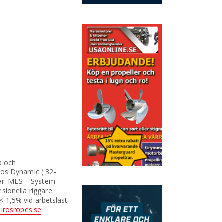
ga och
iros Dynamic ( 32-
kar. MLS – System
sionella riggare.
< 1,5% vid arbetslast.
irosropes.se