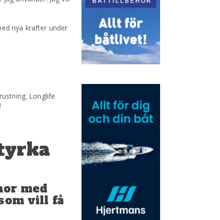
med nya krafter under
ustning. Longlife
!
tyrka
inor med
som vill få