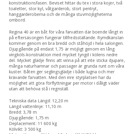
konstruktionsfasen. Beviset hittar du tex i stora kojer, två
toaletter, stor kyl, våtgarderob, stort pentryt,
hänggarderoberna och de många stuvmöjligheterna
ombord.
Regina 40 är en båt för våra farvatten där boende långt in
på eftersäsongen fungerar tillfredsställande. Rymdkänslan
kommer genom en bra bredd och ståhöjd i hela salongen.
Djupgående på endast 1,75 är möjligt genom en lång
vingköls-konstruktion med mycket tyngd i kölens nedre
del. Mycket glädje finns att vinna på att inte sticka djupare,
många naturhamnar och passager är grunda runt om våra
kuster. Båten ger seglingsglädje i både lugna och mer
krävande farvatten. Med den inre styrplatsen har du
möjlighet att göra förflyttningar per motor i dåligt väder
utan att behöva stå i regnställ.
Tekniska data Längd: 12,20 m
Längd vattenlinje: 11,10 m
Bredd: 3,78 m
Djupgående: 1,75 m
Deplacement: 11 600 kg
Kölvikt: 3 500 kg