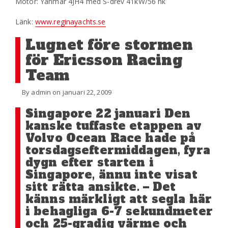
Motor: Yanmar 4JH4 med S-drev 41kW/56 hk
Länk:
www.reginayachts.se
Lugnet före stormen
för Ericsson Racing
Team
By admin on januari 22, 2009
Singapore 22 januari Den
kanske tuffaste etappen av
Volvo Ocean Race hade på
torsdagseftermiddagen, fyra
dygn efter starten i
Singapore, ännu inte visat
sitt rätta ansikte. – Det
känns märkligt att segla här
i behagliga 6-7 sekundmeter
och 25-gradig värme och