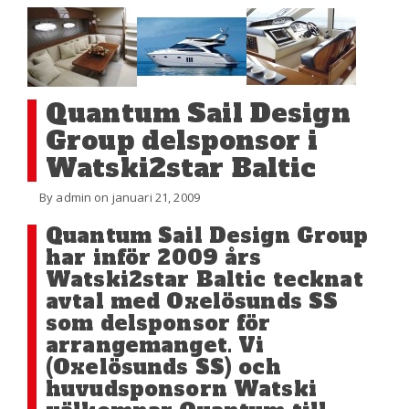
Quantum Sail Design
Group delsponsor i
Watski2star Baltic
By admin on januari 21, 2009
Quantum Sail Design Group
har inför 2009 års
Watski2star Baltic tecknat
avtal med Oxelösunds SS
som delsponsor för
arrangemanget. Vi
(Oxelösunds SS) och
huvudsponsorn Watski