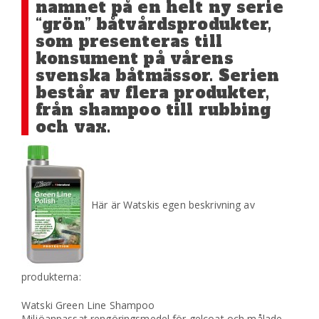
namnet på en helt ny serie
“grön” båtvårdsprodukter,
som presenteras till
konsument på vårens
svenska båtmässor. Serien
består av flera produkter,
från shampoo till rubbing
och vax.
Här är Watskis egen beskrivning av
produkterna:
Watski Green Line Shampoo
Miljöanpassat rengöringsmedel för gelcoat och målade