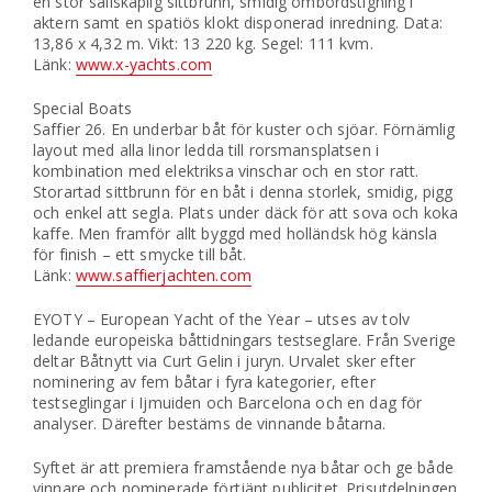
en stor sällskaplig sittbrunn, smidig ombordstigning i
aktern samt en spatiös klokt disponerad inredning. Data:
13,86 x 4,32 m. Vikt: 13 220 kg. Segel: 111 kvm.
Länk:
www.x-yachts.com
Special Boats
Saffier 26. En underbar båt för kuster och sjöar. Förnämlig
layout med alla linor ledda till rorsmansplatsen i
kombination med elektriksa vinschar och en stor ratt.
Storartad sittbrunn för en båt i denna storlek, smidig, pigg
och enkel att segla. Plats under däck för att sova och koka
kaffe. Men framför allt byggd med holländsk hög känsla
för finish – ett smycke till båt.
Länk:
www.saffierjachten.com
EYOTY – European Yacht of the Year – utses av tolv
ledande europeiska båttidningars testseglare. Från Sverige
deltar Båtnytt via Curt Gelin i juryn. Urvalet sker efter
nominering av fem båtar i fyra kategorier, efter
testseglingar i Ijmuiden och Barcelona och en dag för
analyser. Därefter bestäms de vinnande båtarna.
Syftet är att premiera framstående nya båtar och ge både
vinnare och nominerade förtjänt publicitet. Prisutdelningen