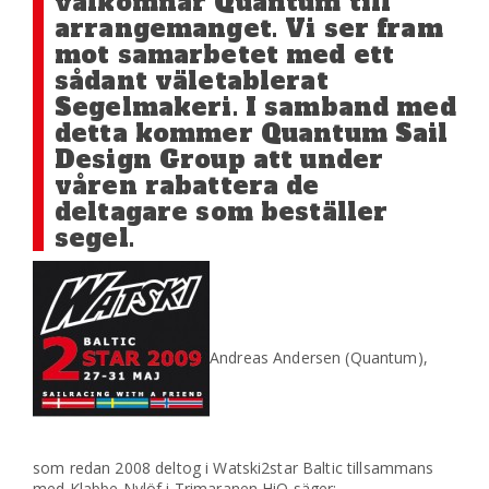
välkomnar Quantum till
arrangemanget. Vi ser fram
mot samarbetet med ett
sådant väletablerat
Segelmakeri. I samband med
detta kommer Quantum Sail
Design Group att under
våren rabattera de
deltagare som beställer
segel.
Andreas Andersen (Quantum),
som redan 2008 deltog i Watski2star Baltic tillsammans
med Klabbe Nylöf i Trimaranen HiQ säger: