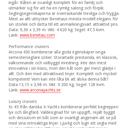
ingår. Båten är ovanligt komplett för en familj och
utmärker sig för att ha en rymlig salong och förpik.
Seglingsegenskaperna är överraskande trevliga och trygga.
Mest av allt uttrycker Benetaus minsta modell elegans för
sin storlek och detta till ett anmärkningsvärt attraktivt pris.
Data: 9,30 x 3,39 m. Vikt: 4 620 kg. Segel: 47,5 kvm.
Länk:
www.benetau.com
Performance cruisers
Arcona 430 kombinerar alla goda egenskaper ivriga
semesterseglare söker: Storartade prestanda, en klassisk,
välkomnande och välbyggd inredning. Inte den mest
innovativa i sin klass, men den båt som ger mest glädje i
allt. Och den med attraktivast linjer. Komplett och mycket
kompetent! Vem kan inte låta bli att älska denna båt?
Data:13,15 x 3,98 m. Vikt: 9 200 kg, Segel: 128 kvm.
Länk:
www.arconayachts.se
Luxury cruisers
Xc 45 från danska X-Yachts kombinerar perfekt begreppen
lyx och långfärd. Väldesignad för sin uppgift, rejält byggd
och dessutom en båt som är ovanligt angenäm att se på
med sina retroaktiga linjer. Ljuvlig och lugn att segla med