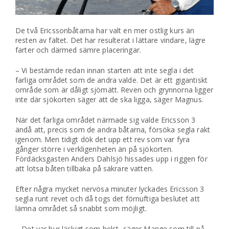
De två Ericssonbåtarna har valt en mer ostlig kurs än
resten av fältet. Det har resulterat i lättare vindare, lägre
farter och därmed sämre placeringar.
– Vi bestämde redan innan starten att inte segla i det
farliga området som de andra valde. Det är ett gigantiskt
område som är dåligt sjömätt. Reven och grynnorna ligger
inte där sjökorten säger att de ska ligga, säger Magnus.
När det farliga området närmade sig valde Ericsson 3
ändå att, precis som de andra båtarna, försöka segla rakt
igenom. Men tidigt dök det upp ett rev som var fyra
gånger större i verkligenheten än på sjökorten.
Fördäcksgasten Anders Dahlsjö hissades upp i riggen för
att lotsa båten tillbaka på säkrare vatten.
Efter några mycket nervösa minuter lyckades Ericsson 3
segla runt revet och då togs det förnuftiga beslutet att
lämna området så snabbt som möjligt.
– Det var hur läskigt som helst, säger Mange som till på