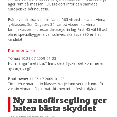
äger rum på mässan i Dusseldorf inför den samlade
europeiska båtindustrin.
Från svensk sida var i år Najad 505 ytterst nära att vinna
lyxklassen. Sun Odyssey 30i var på vippen att vinna
familjeklassen, i prestandakategorin låg First 45 väl till och
bland specialbyggena var schweiziska Esse 990 en het
kandidat.
Kommentarer
Tomas
10:21:07 2009-01-23
Hur många "årets båt" finns det? Tycker det kommer en
ny varje dag?
Boat owner
11:06:47 2009-01-23
Tio – en vinnare i tio klasser. Varje land verkar kunna få
var sin vinnare. Diplomatiskt men inte särskilt djärvt…
Ny nanoförsegling ger
båten bästa skyddet
By admin on januari 23, 2009