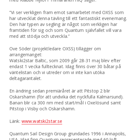
”Vi ser verkligen fram emot samarbetet med OXSS som
har utvecklat denna tävling till ett fantastiskt evenemang.
Den här typen av segling är något som verkligen har
framtiden för sig och som Quantum självfallet vill vara
med att stödja och utveckla.”
Ove Söder (projektledare OXSS) tillägger om
arrangemanget:
Watski2star Baltic, som 2009 går 28-31 maj blev efter
endast 1 vecka fulltecknat. Idag finns över 30 båtar på
väntelistan och vi utreder om vi inte kan utöka
deltagarantalet.
En ändring sedan premiäråret är att Pitstop 2 blir
Oskarshamn (för att undvika det nyckfulla Kalmarsund).
Banan blir ca 300 nm med start/mål i Oxelösund samt
Pitstop i Visby och Oskarshamn.
Länk:
www.watski2star.se
Quantum Sail Design Group grundades 1996 i Annapolis,
USA. Idag finn Quantum representerade med 60 loft