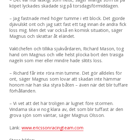
köpet lyckades skadade sig på torsdagsförmiddagen.
– Jag fastnade med höger tumme i ett block. Det gjorde
djävulskt ont och jag satt fast ett tag innan de andra fick
loss mig. Men det var också en komisk situation, säger
Magnus och skrattar åt eländet.
Vaktchefen och tillika sjukvårdaren, Richard Mason, tog
hand om Magnus och ville helst plocka bort den trasiga
nageln som mer eller mindre hade slitits loss.
– Richard får inte röra min tumme. Det gör alldeles för
ont, säger Magnus som lovar att skadan inte hämmar
honom när han ska styra båten – även när det blir tuffare
förhållanden.
– Vi vet att det här troligen är lugnet före stormen.
Vindarna ska vi nog klara av, det som blir tuffast är den
grova sjön som väntar, säger Magnus Olsson.
Länk:
www.ericssonracingteam.com