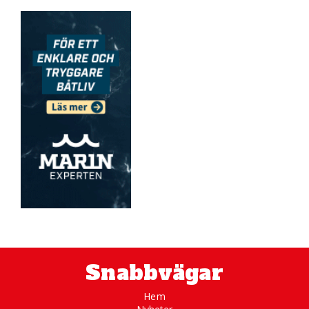
Snabbvägar
Hem