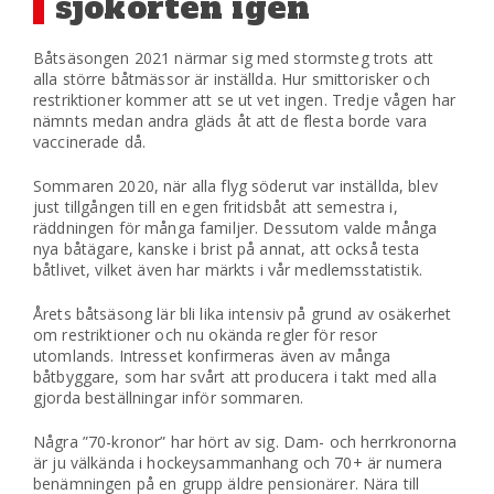
sjökorten igen
Båtsäsongen 2021 närmar sig med stormsteg trots att
alla större båtmässor är inställda. Hur smittorisker och
restriktioner kommer att se ut vet ingen. Tredje vågen har
nämnts medan andra gläds åt att de flesta borde vara
vaccinerade då.
Sommaren 2020, när alla flyg söderut var inställda, blev
just tillgången till en egen fritidsbåt att semestra i,
räddningen för många familjer. Dessutom valde många
nya båtägare, kanske i brist på annat, att också testa
båtlivet, vilket även har märkts i vår medlemsstatistik.
Årets båtsäsong lär bli lika intensiv på grund av osäkerhet
om restriktioner och nu okända regler för resor
utomlands. Intresset konfirmeras även av många
båtbyggare, som har svårt att producera i takt med alla
gjorda beställningar inför sommaren.
Några ”70-kronor” har hört av sig. Dam- och herrkronorna
är ju välkända i hockeysammanhang och 70+ är numera
benämningen på en grupp äldre pensionärer. Nära till