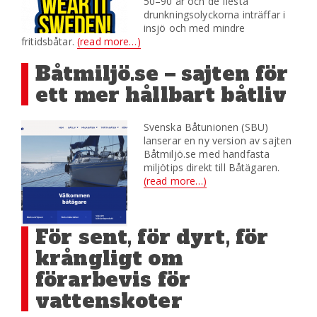
50–90 år och de flesta
drunkningsolyckorna inträffar i
insjö och med mindre
fritidsbåtar.
(read more…)
Båtmiljö.se – sajten för
ett mer hållbart båtliv
Svenska Båtunionen (SBU)
lanserar en ny version av sajten
Båtmiljö.se med handfasta
miljötips direkt till Båtägaren.
(read more…)
För sent, för dyrt, för
krångligt om
förarbevis för
vattenskoter