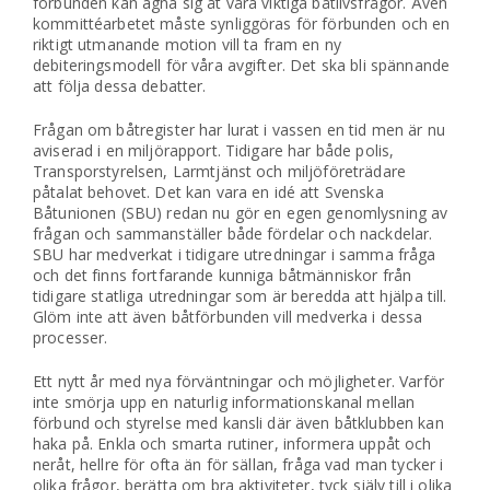
förbunden kan ägna sig åt våra viktiga båtlivsfrågor. Även
kommittéarbetet måste synliggöras för förbunden och en
riktigt utmanande motion vill ta fram en ny
debiteringsmodell för våra avgifter. Det ska bli spännande
att följa dessa debatter.
Frågan om båtregister har lurat i vassen en tid men är nu
aviserad i en miljörapport. Tidigare har både polis,
Transporstyrelsen, Larmtjänst och miljöföreträdare
påtalat behovet. Det kan vara en idé att Svenska
Båtunionen (SBU) redan nu gör en egen genomlysning av
frågan och sammanställer både fördelar och nackdelar.
SBU har medverkat i tidigare utredningar i samma fråga
och det finns fortfarande kunniga båtmänniskor från
tidigare statliga utredningar som är beredda att hjälpa till.
Glöm inte att även båtförbunden vill medverka i dessa
processer.
Ett nytt år med nya förväntningar och möjligheter. Varför
inte smörja upp en naturlig informationskanal mellan
förbund och styrelse med kansli där även båtklubben kan
haka på. Enkla och smarta rutiner, informera uppåt och
neråt, hellre för ofta än för sällan, fråga vad man tycker i
olika frågor, berätta om bra aktiviteter, tyck själv till i olika