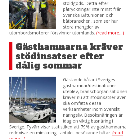
stöldgods. Detta efter
påtryckningar inte minst från
Svenska Båtunionen och
båtbranschen, som ser hur
stora mängder av
utombordsmotorer försvinner utomlands.
(read more…)
Gästhamnarna kräver
stödinsatser efter
dålig sommar
Gästande båtar i Sveriges
gästhamnar/destinationer
uteblev, branschorganisationen
kräver nu att stödinsatser även
ska omfatta dessa
verksamheter inom Svenskt
näringsliv. Besöksnäringen är
idag en viktig basnäring i
Sverige. Tyvärr visar statistiken att 79% av gästhamnarna
redovisar en minskning i antalet besökande båtar.
(read
more…)