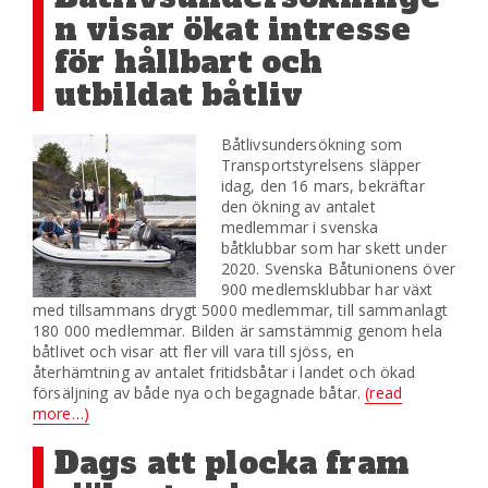
n visar ökat intresse
för hållbart och
utbildat båtliv
Båtlivsundersökning som
Transportstyrelsens släpper
idag, den 16 mars, bekräftar
den ökning av antalet
medlemmar i svenska
båtklubbar som har skett under
2020. Svenska Båtunionens över
900 medlemsklubbar har växt
med tillsammans drygt 5000 medlemmar, till sammanlagt
180 000 medlemmar. Bilden är samstämmig genom hela
båtlivet och visar att fler vill vara till sjöss, en
återhämtning av antalet fritidsbåtar i landet och ökad
försäljning av både nya och begagnade båtar.
(read
more…)
Dags att plocka fram