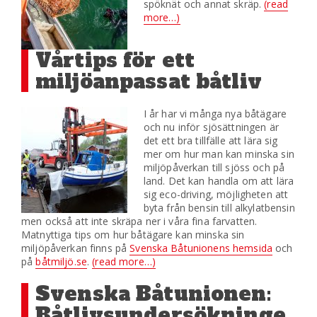
spöknät och annat skräp.
(read
more…)
Vårtips för ett
miljöanpassat båtliv
I år har vi många nya båtägare
och nu inför sjösättningen är
det ett bra tillfälle att lära sig
mer om hur man kan minska sin
miljöpåverkan till sjöss och på
land. Det kan handla om att lära
sig eco-driving, möjligheten att
byta från bensin till alkylatbensin
men också att inte skräpa ner i våra fina farvatten.
Matnyttiga tips om hur båtägare kan minska sin
miljöpåverkan finns på
Svenska Båtunionens hemsida
och
på
båtmiljö.se
.
(read more…)
Svenska Båtunionen:
Båtlivsundersökninge