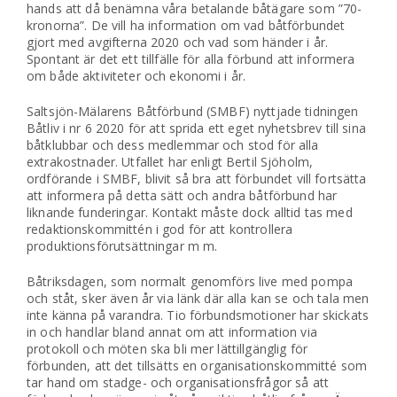
hands att då benämna våra betalande båtägare som ”70-
kronorna”. De vill ha information om vad båtförbundet
gjort med avgifterna 2020 och vad som händer i år.
Spontant är det ett tillfälle för alla förbund att informera
om både aktiviteter och ekonomi i år.
Saltsjön-Mälarens Båtförbund (SMBF) nyttjade tidningen
Båtliv i nr 6 2020 för att sprida ett eget nyhetsbrev till sina
båtklubbar och dess medlemmar och stod för alla
extrakostnader. Utfallet har enligt Bertil Sjöholm,
ordförande i SMBF, blivit så bra att förbundet vill fortsätta
att informera på detta sätt och andra båtförbund har
liknande funderingar. Kontakt måste dock alltid tas med
redaktionskommittén i god för att kontrollera
produktionsförutsättningar m m.
Båtriksdagen, som normalt genomförs live med pompa
och ståt, sker även år via länk där alla kan se och tala men
inte känna på varandra. Tio förbundsmotioner har skickats
in och handlar bland annat om att information via
protokoll och möten ska bli mer lättillgänglig för
förbunden, att det tillsätts en organisationskommitté som
tar hand om stadge- och organisationsfrågor så att