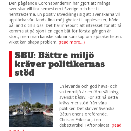
Den pågående Coronapandemin har gjort att många
svenskar vill fira semestern i Sverige och helst i
hemtrakterna. En positiv utveckling i sig att svenskarna vill
upptäcka vårt lands fina möjligheter till upplevelser, både
på land o till sjöss. Det har inneburit att intresset för att få
komma ut på sjön i en egen båt för första gången är
stort, men man kanske saknar kunskap om sjösäkerheten,
vilket kan skapa problem.
(read more…)
SBU: Bättre miljö
kräver politikernas
stöd
En levande och god havs- och
vattenmiljö är en förutsättning
svenskt båtliv. För att nå detta
krävs mer stöd från våra
politiker. Det skriver Svenska
Båtunionens ordförande,
Christer Eriksson, i en
debattartikel i Aftonbladet.
(read
more…)