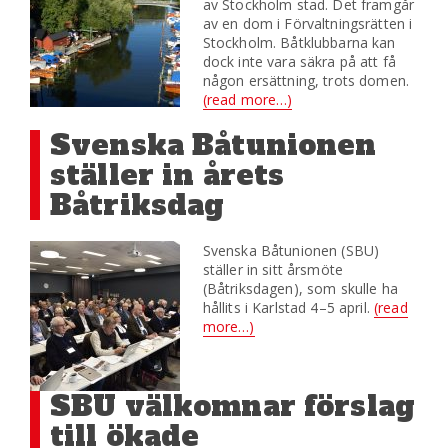
av Stockholm stad. Det framgår
av en dom i Förvaltningsrätten i
Stockholm. Båtklubbarna kan
dock inte vara säkra på att få
någon ersättning, trots domen.
(read more…)
Svenska Båtunionen
ställer in årets
Båtriksdag
Svenska Båtunionen (SBU)
ställer in sitt årsmöte
(Båtriksdagen), som skulle ha
hållits i Karlstad 4–5 april.
(read
more…)
​SBU välkomnar förslag
till ökade