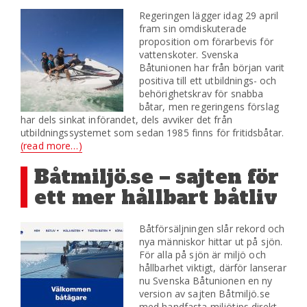
Regeringen lägger idag 29 april
fram sin omdiskuterade
proposition om förarbevis för
vattenskoter. Svenska
Båtunionen har från början varit
positiva till ett utbildnings- och
behörighetskrav för snabba
båtar, men regeringens förslag
har dels sinkat införandet, dels avviker det från
utbildningssystemet som sedan 1985 finns för fritidsbåtar.
(read more…)
Båtmiljö.se – sajten för
ett mer hållbart båtliv
Båtförsäljningen slår rekord och
nya människor hittar ut på sjön.
För alla på sjön är miljö och
hållbarhet viktigt, därför lanserar
nu Svenska Båtunionen en ny
version av sajten Båtmiljö.se
med handfasta miljötips direkt