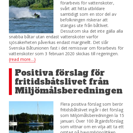
förarbevis för vattenskoter,
svårt att hitta utbildare
samtidigt som en stor del av
befolkningen riskerar att
stängas ute från båtlivet.
Dessutom ska det inte gälla alla
snabba båtar utan endast vattenskoter varför
sjösäkerheten påverkas endast marginellt. Det slår
Svenska Båtunionen fast i det remissvar om förarbevis för
vattenskoter som 3 februari 2020 skickas till regeringen.
(read more…)
Positiva förslag för
fritidsbåtslivet från
Miljömålsberedningen
Flera positiva förslag som berör
fritidsbåtslivet ingår i det förslag
som Miljömålsberedningen la 15
januari. Över 100 åtgärdsförslag
som vittnar om en vilja att ta ett
omtag på havsmiljöpolitiken