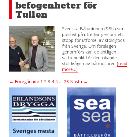
befogenheter för
Tullen
Svenska Båtunionen (SBU) ser
positivt på utredningen om ett
stopp för utförsel av stöldgods
från Sverige. Om förslagen
genomförs kan de äntligen
sätta punkt för den ökande
stöldvågen av båtmotorer.
(read
more…)
← Föregående
1
2
3
4
5
…
23
Nästa →